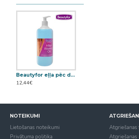
Beautyfor eļļa pēc depilācijas 1000ml
12,44€
NOTEIKUMI
ATGRIEŠA
Lietošanas noteikumi
Atgriešanas
Privātuma politika
Atgriešanas