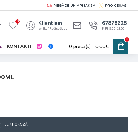
PIEGĀDE UN APMAKSA
PRO CENAS
0
Klientiem
67878628
Ienākt / Reģistrēties
P-Pk 9:00-18:00
0
0 prece(s) - 0,00€
E
KONTAKTI
00ML
IELIKT GROZĀ