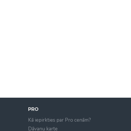
PRO
Kā iepirkties par Pro cenām?
Dāvanu karte