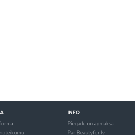
NA
INFO
 forma
Piegāde un apmaksa
 noteikumu
Par Beautyfor.lv