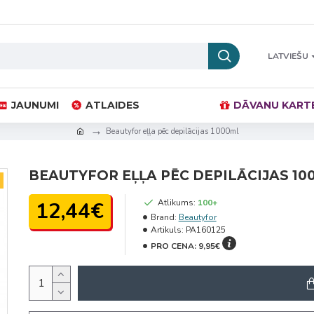
LATVIEŠU
JAUNUMI
ATLAIDES
DĀVANU KART
Beautyfor eļļa pēc depilācijas 1000ml
BEAUTYFOR EĻĻA PĒC DEPILĀCIJAS 10
12,44€
Atlikums:
100+
Brand:
Beautyfor
Artikuls:
PA160125
PRO CENA:
9,95€