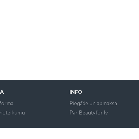
NA
INFO
 forma
Piegāde un apmaksa
 noteikumu
Par Beautyfor.lv
d