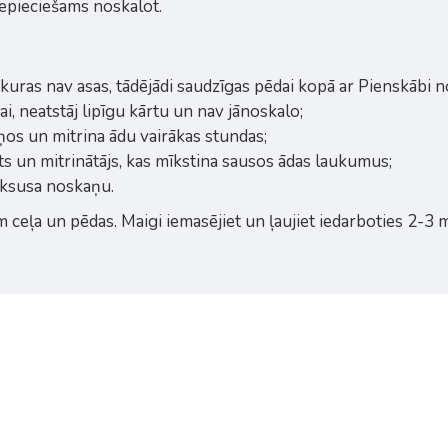
epieciešams noskalot.
kuras nav asas, tādējādi saudzīgas pēdai kopā ar Pienskābi n
i, neatstāj lipīgu kārtu un nav jānoskalo;
ņos un mitrina ādu vairākas stundas;
ts un mitrinātājs, kas mīkstina sausos ādas laukumus;
uksusa noskaņu.
 ceļa un pēdas. Maigi iemasējiet un ļaujiet iedarboties 2-3 m