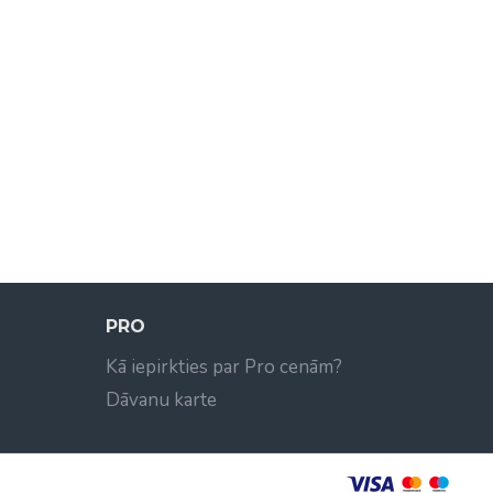
PRO
Kā iepirkties par Pro cenām?
Dāvanu karte