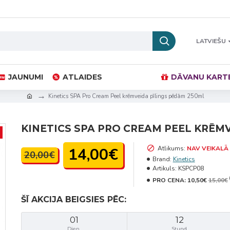
LATVIEŠU
JAUNUMI
ATLAIDES
DĀVANU KART
Kinetics SPA Pro Cream Peel krēmveida pīlings pēdām 250ml
KINETICS SPA PRO CREAM PEEL KRĒM
14,00€
Atlikums:
NAV VEIKALĀ
20,00€
Brand:
Kinetics
Artikuls:
KSPCP08
PRO CENA:
10,50€
15,00€
ŠĪ AKCIJA BEIGSIES PĒC:
01
12
Dien.
Stund.