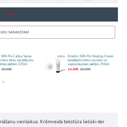
ĒLMJU SARAKSTAM
s SPA Pro Callus Spray
Kinetics SPA Pro Healing Cream
ināms ādas sacietējumu
dziedējošs krēms sausām un
nātājs pēdām 225ml
saplaisājušām pēdām 250ml
20,00€
14,00€
20,00€
nāšanu vienlaikus. Krēmveida tekstūra lieliski der