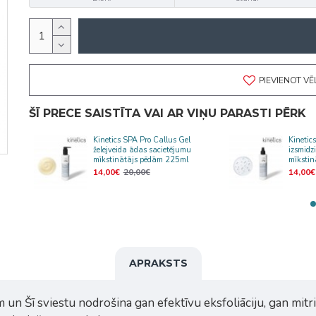
PIEVIENOT V
ŠĪ PRECE SAISTĪTA VAI AR VIŅU PARASTI PĒRK
m
Kinetics SPA Pro Callus Gel
Kinetic
želejveida ādas sacietējumu
izsmidz
mīkstinātājs pēdām 225ml
mīksti
14,00€
20,00€
14,00€
APRAKSTS
 un Šī sviestu nodrošina gan efektīvu eksfoliāciju, gan mitri