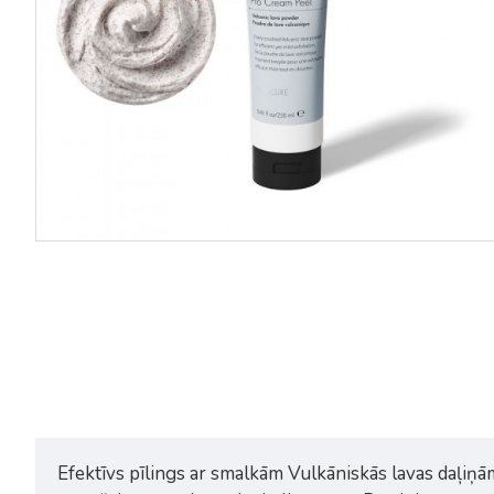
Kinetics SPA Pro Healing Cream
Kinetics SPA Pro Light Crea
dziedējošs krēms sausām un
viegls atvēsinošs pēdu krēms
saplaisājušām pēdām 250ml
250ml
14,00€
20,00€
14,00€
20,00€
Efektīvs pīlings ar smalkām Vulkāniskās lavas daļiņām