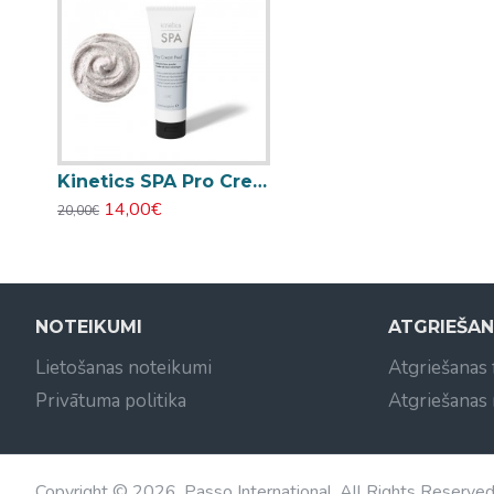
Kinetics SPA Pro Cream Peel krēmveida pīlings pēdām 250ml
14,00€
20,00€
NOTEIKUMI
ATGRIEŠA
Lietošanas noteikumi
Atgriešanas
Privātuma politika
Atgriešanas
Copyright © 2026, Passo International, All Rights Reserve