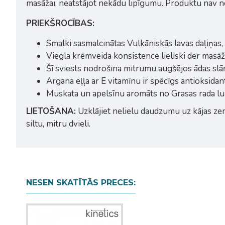
masāžai, neatstājot nekādu lipīgumu. Produktu nav n
PRIEKŠROCĪBAS:
Smalki sasmalcinātas Vulkāniskās lavas daļiņas, 
Viegla krēmveida konsistence lieliski der masāža
Šī sviests nodrošina mitrumu augšējos ādas slā
Argana eļļa ar E vitamīnu ir spēcīgs antioksidan
Muskata un apelsīnu aromāts no Grasas rada l
LIETOŠANA:
Uzklājiet nelielu daudzumu uz kājas zem
siltu, mitru dvieli.
NESEN SKATĪTĀS PRECES: