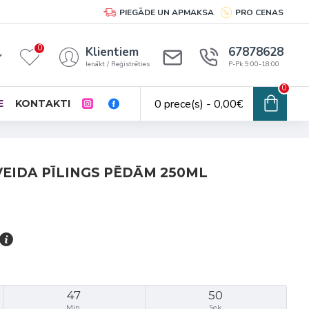
PIEGĀDE UN APMAKSA
PRO CENAS
0
Klientiem
67878628
Ienākt / Reģistrēties
P-Pk 9:00-18:00
0
0 prece(s) - 0,00€
E
KONTAKTI
VEIDA PĪLINGS PĒDĀM 250ML
47
50
Min.
Sek.