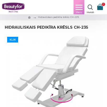
0
Hidrauliskais pedikīra krēsls CH-235
HIDRAULISKAIS PEDIKĪRA KRĒSLS CH-235
KLIX
KLIX