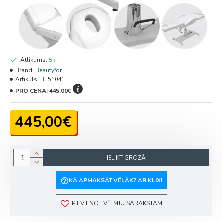
Atlikums:
5+
Brand:
Beautyfor
Artikuls:
BF51041
PRO CENA:
445,00€
445,00€
IELIKT GROZĀ
KĀ APMAKSĀT VĒLĀK? AR KLIX!
PIEVIENOT VĒLMJU SARAKSTAM