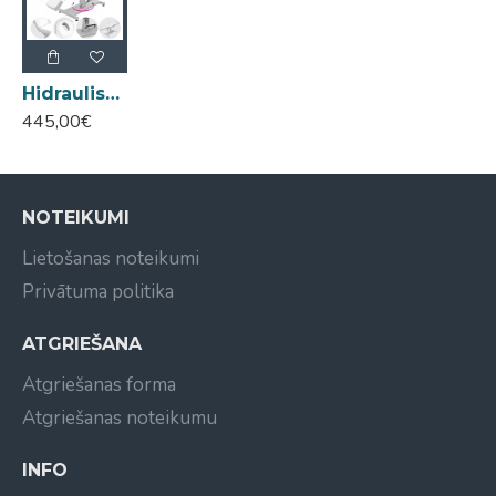
Hidrauliskais pedikīra krēsls CH-235
445,00€
NOTEIKUMI
Lietošanas noteikumi
Privātuma politika
ATGRIEŠANA
Atgriešanas forma
Atgriešanas noteikumu
INFO