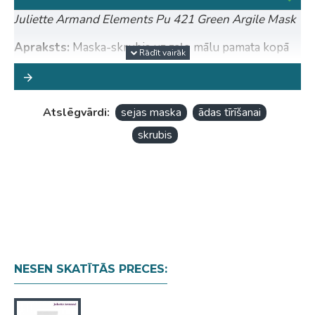
Juliette Armand Elements Pu 421 Green Argile Mask
Apraksts:
Maska-skrubis uz zaļo mālu pamata kopā
ar dabiskiem hamamelida, ceļmalīšu, citronu un gurķu
ekstraktiem. Dziļi attīra ādu, veicina taukainuma
normalizāciju un toksīnu izvadīšanu.
Atslēgvārdi:
sejas maska
ādas tīrīšanai
Lietošana:
Uzklājiet nelielu daudzumu uz visas sejas
skrubis
un maigi iemasējiet dažas minūtes. Ļaujiet tai nožūt
15-20 minūtes un pēc tam noņemiet ar ūdeni.
Galvenās sastāvdaļas:
Green Clay, Perlite, Plantago
Extract, Lemon (Citron) Extract, Cucumber Extract,
Hamamelis Extract, Allantoin
Kategorija:
Masks
NESEN SKATĪTĀS PRECES:
Risinājums:
Acne, Antioxidant, Exfoliation, Glow,
Hydration, Oiliness
Ādas tips:
Kombinēta āda, Taikaina āda