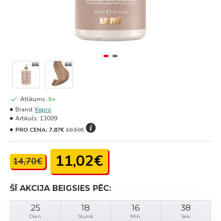
Atlikums:
5+
Brand:
Kepro
Artikuls:
13009
PRO CENA:
7,87€
10,50€
11,02€
14,70€
ŠĪ AKCIJA BEIGSIES PĒC:
25
18
16
38
Dien.
Stund.
Min.
Sek.