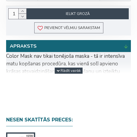
IELIKT GROZĀ
PIEVIENOT VĒLMJU SARAKSTAM
APRAKSTS
Color Mask nav tikai tonējoša maska - tā ir intensīva
matu kopšanas procedūra, kas vienā solī apvieno
krāsas atsvaidzināšanu, dziļu barošanu un izteiktu
spīdumu. Pateicoties uzlabotajai formulai, tā piešķir
matiem košu un noturīgu toni, vienlaikus rūpējoties
par matu veselību un skaistu izskatu.
Galvenās priekšrocības:
Intensīvi atsvaidzina un pastiprina matu krāsu.
NESEN SKATĪTĀS PRECES:
Baro un stiprina matu šķiedru.
Piešķir matiem izteiktu spīdumu un zīdainu