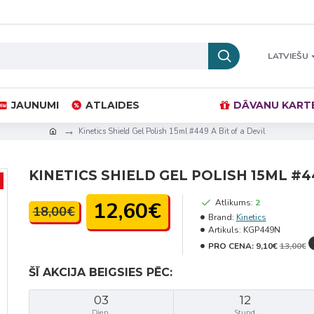
LATVIEŠU
JAUNUMI
ATLAIDES
DĀVANU KART
Kinetics Shield Gel Polish 15ml #449 A Bit of a Devil
KINETICS SHIELD GEL POLISH 15ML #44
12,60€
Atlikums:
2
18,00€
Brand:
Kinetics
Artikuls:
KGP449N
PRO CENA:
9,10€
13,00€
ŠĪ AKCIJA BEIGSIES PĒC:
03
12
Dien.
Stund.