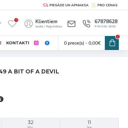
PIEGĀDE UN APMAKSA
PRO CENAS
0
Klientiem
67878628
Ienākt / Reģistrēties
P-Pk 9:00-18:00
0
0 prece(s) - 0,00€
E
KONTAKTI
9 A BIT OF A DEVIL
32
11
Min.
Sek.