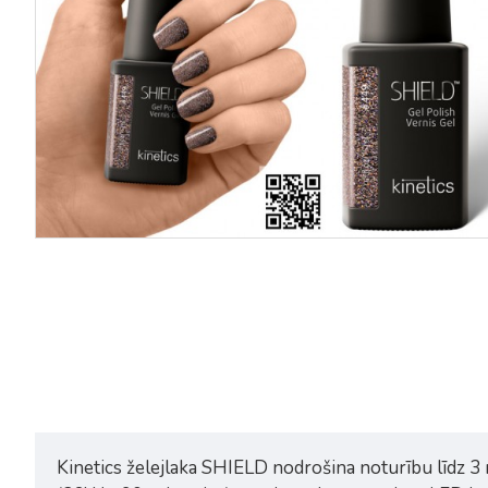
Kinetics Shield Gel Polish #446
Kinetics Shield Gel Polish #
15ml No Marionette
15ml Unicorn Tears
12,60€
18,00€
12,60€
18,00€
Kinetics želejlaka SHIELD nodrošina noturību līdz 