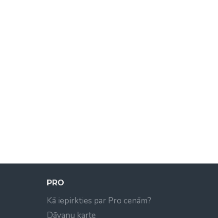
PRO
Kā iepirkties par Pro cenām?
Dāvanu karte