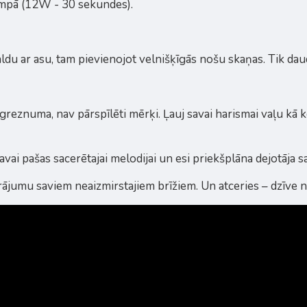
ampā (12W - 30 sekundes).
du ar asu, tam pievienojot velnišķīgās nošu skaņas. Tik daud
 greznuma, nav pārspīlēti mērķi. Ļauj savai harismai vaļu kā k
avai pašas sacerētajai melodijai un esi priekšplāna dejotāja s
ājumu saviem neaizmirstajiem brīžiem. Un atceries – dzīve n