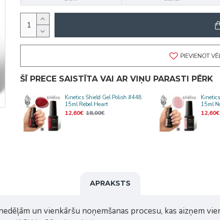
PIEVIENOT V
ŠĪ PRECE SAISTĪTA VAI AR VIŅU PARASTI PĒRK
445
Kinetics Shield Gel Polish #448
Kinetic
15ml Rebel Heart
15ml No
12,60€
18,00€
12,60€
APRAKSTS
3 nedēļām un vienkāršu noņemšanas procesu, kas aizņem vie