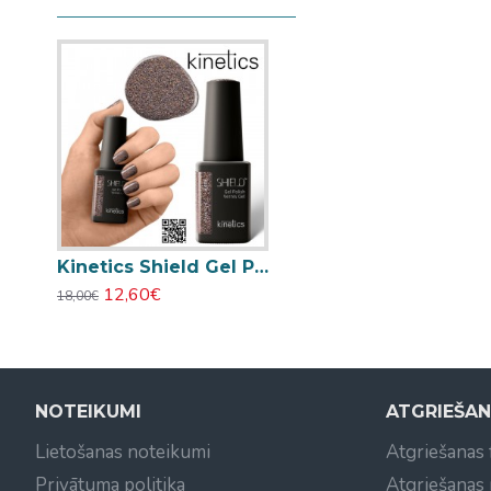
Kinetics Shield Gel Polish 15ml #449 A Bit of a Devil
12,60€
18,00€
NOTEIKUMI
ATGRIEŠA
Lietošanas noteikumi
Atgriešanas
Privātuma politika
Atgriešanas