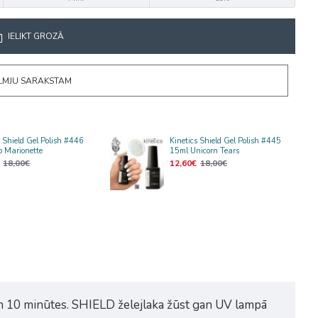
IELIKT GROZĀ
ĒLMJU SARAKSTAM
s Shield Gel Polish #446
Kinetics Shield Gel Polish #445
 Marionette
15ml Unicorn Tears
18,00€
12,60€
18,00€
n 10 minūtes. SHIELD želejlaka žūst gan UV lampā