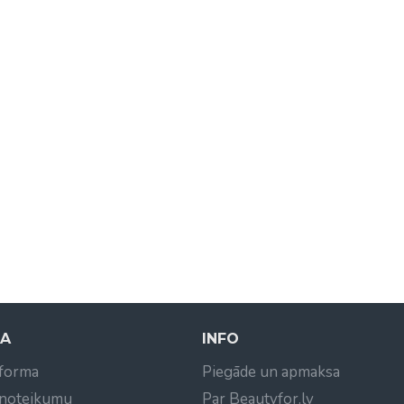
NA
INFO
 forma
Piegāde un apmaksa
 noteikumu
Par Beautyfor.lv