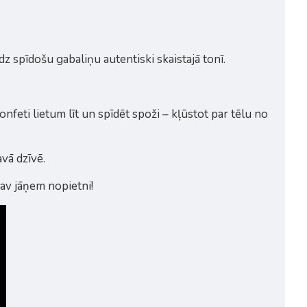
z spīdošu gabaliņu autentiski skaistajā tonī.
onfeti lietum līt un spīdēt spoži – kļūstot par tēlu no
avā dzīvē.
av jāņem nopietni!