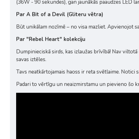
(36W - 90 sekundes), gan jaunākās paaudzes LED l
Par A Bit of a Devil (Gliteru vētra)
Būt unikālam nozīmē – no visa mazliet. Apvienojot sal
Par "Rebel Heart" kolekciju
Dumpinieciskā sirds, kas izlaužas brīvībā! Nav viltotā
savas iztēles.
Tavs neatkārtojamais haoss ir reta svētlaime. Notici s
Padari to vērtīgu un neaizmirstamu un pievieno šo kr