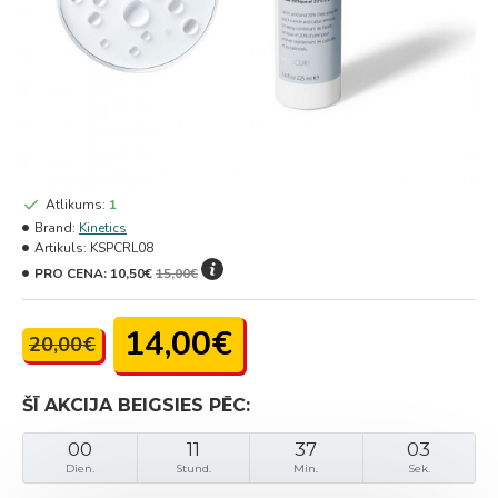
Atlikums:
1
Brand:
Kinetics
Artikuls:
KSPCRL08
PRO CENA:
10,50€
15,00€
14,00€
20,00€
ŠĪ AKCIJA BEIGSIES PĒC:
00
11
37
03
Dien.
Stund.
Min.
Sek.