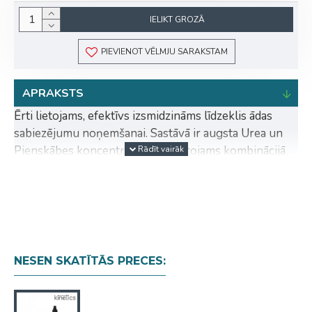
IELIKT GROZĀ
PIEVIENOT VĒLMJU SARAKSTAM
APRAKSTS
Ērti lietojams, efektīvs izsmidzināms līdzeklis ādas
sabiezējumu noņemšanai. Sastāvā ir augsta Urea un
Pienskābes koncentrācija. Ērti lietojams kombinācijā
ar Callus Gel kutikulas un sacietējumu apstrādei.
PRIEKŠROCĪBAS:
5% pienskābes un 20% urea kombinācija
efektīvi mīkstina un likvidē ādas sabiezējumus;
Ērti izsmidzināms formāts, kas ļaus apstrādāt
NESEN SKATĪTĀS PRECES:
visu pēdu pāris sekundēs;
Var lietot kopā ar Pro Callus želeju, lai ātri
apstrādātu kutikulas un konkrētas sabiezējumu