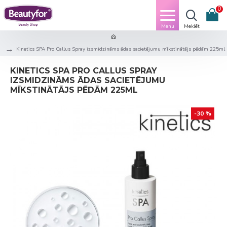
0
Kinetics SPA Pro Callus Spray izsmidzināms ādas sacietējumu mīkstinātājs pēdām 225ml
KINETICS SPA PRO CALLUS SPRAY
IZSMIDZINĀMS ĀDAS SACIETĒJUMU
MĪKSTINĀTĀJS PĒDĀM 225ML
-30 %