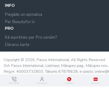
INFO
Piegāde un apmaksa
Par Beautyfor.lv
PRO
Kā iepirkties par Pro cenām?
Dāvanu karte
Copyright © 2026, Passo International, All Rights Reserved
SIA Passo International, Lielmaņi, Mārupes pag., Mārupes nov.,
Reģ.nr. 40003732803, Tālrunis 67878628, e-pasts: online@b
9:00-18:00
Klientiem
Atlaides
Jaunumi