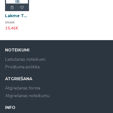
Lakme Teknia Body Maker Balm balzāms 300ml
19,32€
15,46€
NOTEIKUMI
Lietošanas noteikumi
Privātuma politika
ATGRIEŠANA
Atgriešanas forma
Atgriešanas noteikumu
INFO