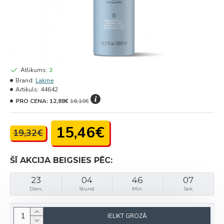
Atlikums:
2
Brand:
Lakme
Artikuls:
44642
PRO CENA:
12,88€
16,10€
15,46€
19,32€
ŠĪ AKCIJA BEIGSIES PĒC:
23
04
46
07
Dien.
Stund.
Min.
Sek.
IELIKT GROZĀ