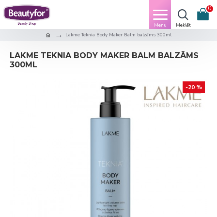
0
Lakme Teknia Body Maker Balm balzāms 300ml
LAKME TEKNIA BODY MAKER BALM BALZĀMS
300ML
-20 %