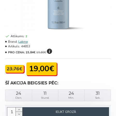
Atlikums:
2
Brand:
Lakme
Artikuls:
44653
PRO CENA:
15,84€
19,80€
19,00€
23,76€
ŠĪ AKCIJA BEIGSIES PĒC:
24
11
24
31
Dien.
Stund.
Min.
Sek.
IELIKT GROZĀ