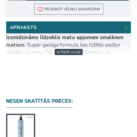
PIEVIENOT VĒLMJU SARAKSTAM
APRAKSTS
Izsmidzināms līdzeklis matu apjomam smalkiem
matiem.
Super gaisīga formula, kas tūlītēji piešķir
elastīgu apjomu. Dabīga fiksācija. Tekstūra un
mīkstums. Par 48% vairāk apjoma. VEGĀNA
FORMULA • BEZ PARABĒNIEM • BEZ MINERĀLĀM
EĻĻĀM • BEZ KRĀSVIELĀM.
Aktīvās sastāvdaļas:
Vegāns mikro proteīns no organiskas Sojas un Rīsiem
(dabīga keratīna alternatīva) + Augsto Tehnoloģiju
sveķi.
Lietošana:
Vienmērīgi izsmidzināt uz matu
NESEN SKATĪTĀS PRECES:
saknēm izmazgātos ar dvieli nosusinātos matos.
Neizskalot. Izķemmēt.