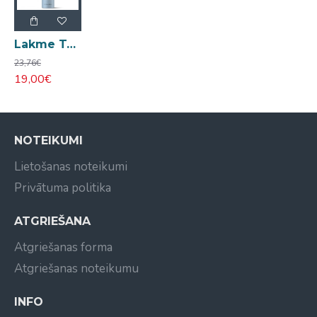
Lakme Teknia Body Maker Mist līdzeklis matu apjomam 300ml
23,76€
19,00€
NOTEIKUMI
Lietošanas noteikumi
Privātuma politika
ATGRIEŠANA
Atgriešanas forma
Atgriešanas noteikumu
INFO