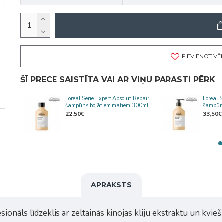
PIEVIENOT V
ŠĪ PRECE SAISTĪTA VAI AR VIŅU PARASTI PĒRK
epair
Loreal Serie Expert Absolut Repair
Loreal 
ris
šampūns bojātiem matiem 300ml
šampūn
22,50€
33,50€
APRAKSTS
ionāls līdzeklis ar zeltainās kinojas kliju ekstraktu un kvieš