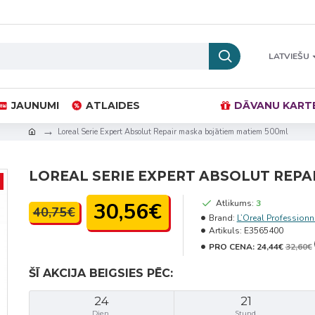
LATVIEŠU
JAUNUMI
ATLAIDES
DĀVANU KART
Loreal Serie Expert Absolut Repair maska bojātiem matiem 500ml
LOREAL SERIE EXPERT ABSOLUT REPA
30,56€
Atlikums:
3
40,75€
Brand:
L’Oreal Professionn
Artikuls:
E3565400
PRO CENA:
24,44€
32,60€
ŠĪ AKCIJA BEIGSIES PĒC:
24
21
Dien.
Stund.