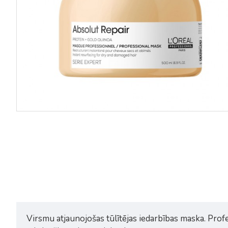
Loreal Serie Expert Absolut Repair
Loreal Serie Expert Absolut R
šampūns bojātiem matiem 1,5L
matu atjaunojošs kondicionie
200ml
42,11€
56,15€
24,95€
Virsmu atjaunojošas tūlītējas iedarbības maska. Profes