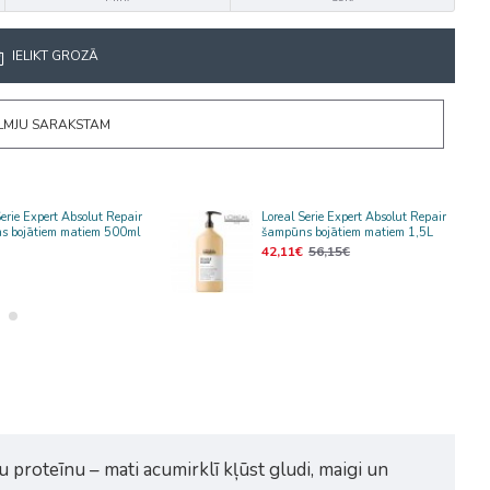
IELIKT GROZĀ
ĒLMJU SARAKSTAM
Serie Expert Absolut Repair
Loreal Serie Expert Absolut Repair
s bojātiem matiem 500ml
šampūns bojātiem matiem 1,5L
42,11€
56,15€
u proteīnu – mati acumirklī kļūst gludi, maigi un