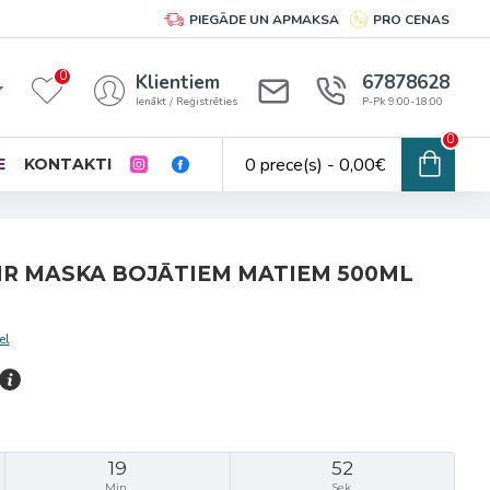
PIEGĀDE UN APMAKSA
PRO CENAS
0
Klientiem
67878628
Ienākt / Reģistrēties
P-Pk 9:00-18:00
0
0 prece(s) - 0,00€
E
KONTAKTI
IR MASKA BOJĀTIEM MATIEM 500ML
el
19
52
Min.
Sek.