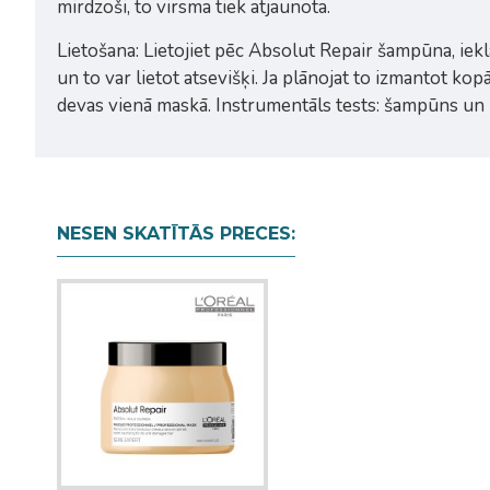
mirdzoši, to virsma tiek atjaunota.
Lietošana: Lietojiet pēc Absolut Repair šampūna, ieklā
un to var lietot atsevišķi. Ja plānojat to izmantot k
devas vienā maskā. Instrumentāls tests: šampūns un
NESEN SKATĪTĀS PRECES: