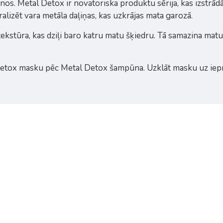
os. Metal Detox ir novatoriska produktu sērija, kas izstrādā
ralizēt vara metāla daļiņas, kas uzkrājas mata garozā.
 tekstūra, kas dziļi baro katru matu šķiedru. Tā samazina ma
Detox masku pēc Metal Detox šampūna. Uzklāt masku uz iepri