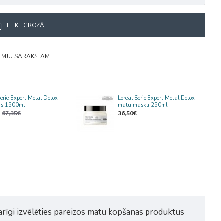
IELIKT GROZĀ
ĒLMJU SARAKSTAM
Serie Expert Metal Detox
Loreal Serie Expert Metal Detox
s 1500ml
matu maska 250ml
67,35€
36,50€
varīgi izvēlēties pareizos matu kopšanas produktus