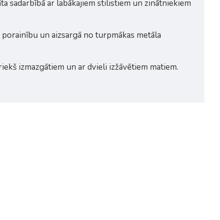
ta sadarbībā ar labākajiem stilistiem un zinātniekiem
tu porainību un aizsargā no turpmākas metāla
ekš izmazgātiem un ar dvieli izžāvētiem matiem.