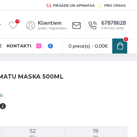
PIEGĀDE UN APMAKSA
PRO CENAS
0
Klientiem
67878628
Ienākt / Reģistrēties
P-Pk 9:00-18:00
0
0 prece(s) - 0,00€
E
KONTAKTI
 MATU MASKA 500ML
el
52
19
Min.
Sek.