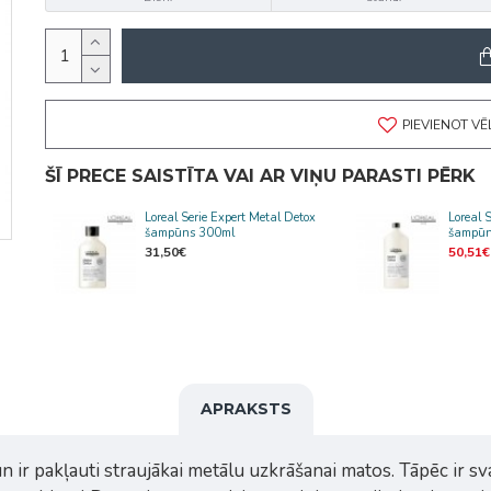
PIEVIENOT V
ŠĪ PRECE SAISTĪTA VAI AR VIŅU PARASTI PĒRK
ox
Loreal Serie Expert Metal Detox
Loreal 
šampūns 300ml
šampūn
31,50€
50,51€
APRAKSTS
n ir pakļauti straujākai metālu uzkrāšanai matos. Tāpēc ir s