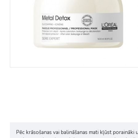
Loreal Serie Expert Metal Detox
Loreal Serie Expert Metal Det
šampūns 1500ml
matu maska 250ml
50,51€
67,35€
36,50€
Pēc krāsošanas vai balināšanas mati kļūst poraināki u