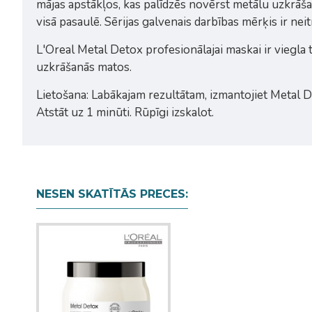
mājas apstākļos, kas palīdzēs novērst metālu uzkrāšan
visā pasaulē. Sērijas galvenais darbības mērķis ir neit
L'Oreal Metal Detox profesionālajai maskai ir viegla
uzkrāšanās matos.
Lietošana: Labākajam rezultātam, izmantojiet Metal 
Atstāt uz 1 minūti. Rūpīgi izskalot.
NESEN SKATĪTĀS PRECES: