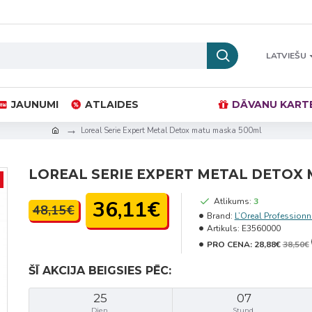
LATVIEŠU
JAUNUMI
ATLAIDES
DĀVANU KART
Loreal Serie Expert Metal Detox matu maska 500ml
LOREAL SERIE EXPERT METAL DETOX
36,11€
Atlikums:
3
48,15€
Brand:
L’Oreal Professionn
Artikuls:
E3560000
PRO CENA:
28,88€
38,50€
ŠĪ AKCIJA BEIGSIES PĒC:
25
07
Dien.
Stund.