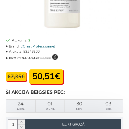
Atlikums:
2
Brand:
L’Oreal Professionnel
Artikuls:
E3549200
PRO CENA:
40,42€
53,90€
50,51€
67,35€
ŠĪ AKCIJA BEIGSIES PĒC:
24
01
30
03
Dien.
Stund.
Min.
Sek.
IELIKT GROZĀ