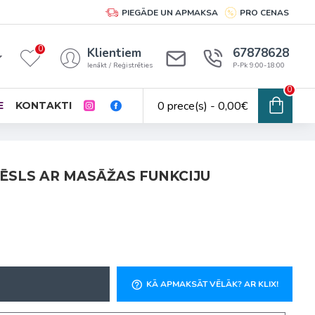
PIEGĀDE UN APMAKSA
PRO CENAS
0
Klientiem
67878628
Ienākt / Reģistrēties
P-Pk 9:00-18:00
0
0 prece(s) - 0,00€
E
KONTAKTI
RĒSLS AR MASĀŽAS FUNKCIJU
KĀ APMAKSĀT VĒLĀK? AR KLIX!