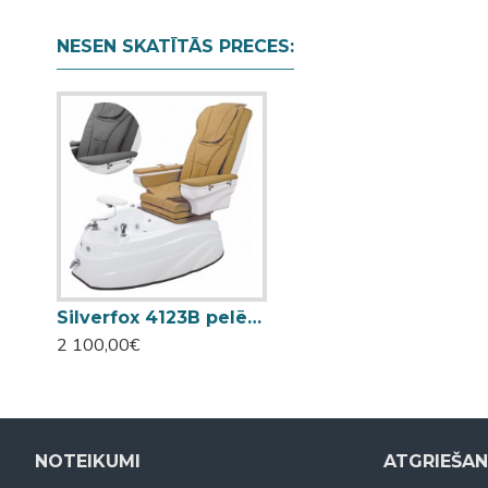
NESEN SKATĪTĀS PRECES:
Silverfox 4123B pelēks pedikīra krēsls ar masāžas funkciju
2 100,00€
NOTEIKUMI
ATGRIEŠA