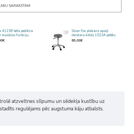
ĒLMJU SARAKSTAM
ox 4123B bēšs pedikīra
Silver Fox plakans apaļš
ar masāžas funkciju
meistara krēsls 1023A pelēks
00€
85,00€
ntrolē atzveltnes slīpumu un sēdekļa kustību uz
zstadīts regulējams pēc augstuma kāju atbalsts.