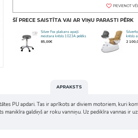
PIEVIENOT V
ŠĪ PRECE SAISTĪTA VAI AR VIŅU PARASTI PĒRK
Silver Fox plakans apaļš
Silverf
meistara krēsls 1023A pelēks
krēsls 
85,00€
2 100,
APRAKSTS
tātes PU apdari. Tas ir aprīkots ar diviem motoriem, kuri ko
ts manikīra galdiņš ar roku vanniņu. Uz pedikīra vannas ir u