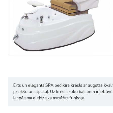
Ērts un elegants SPA pedikīra krēsls ar augstas kvali
priekšu un atpakaļ. Uz krēsla roku balstiem ir iebūvē
Iespējama elektriska masāžas funkcija.