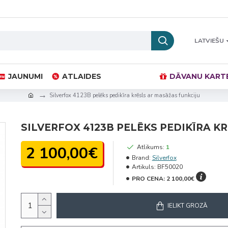
LATVIEŠU
JAUNUMI
ATLAIDES
DĀVANU KART
Silverfox 4123B pelēks pedikīra krēsls ar masāžas funkciju
SILVERFOX 4123B PELĒKS PEDIKĪRA K
2 100,00€
Atlikums:
1
Brand:
Silverfox
Artikuls:
BF50020
PRO CENA:
2 100,00€
IELIKT GROZĀ