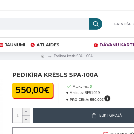
LATVIEŠU
JAUNUMI
ATLAIDES
DĀVANU KART
Pedikīra krēsls SPA-100A
PEDIKĪRA KRĒSLS SPA-100A
550,00€
Atlikums:
3
Artikuls:
BF51029
PRO CENA:
550,00€
IELIKT GROZĀ