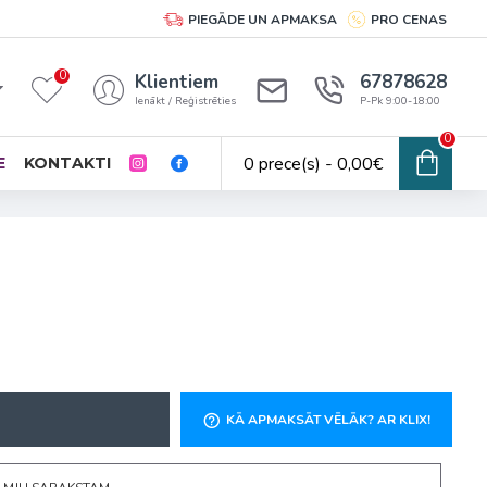
PIEGĀDE UN APMAKSA
PRO CENAS
0
Klientiem
67878628
Ienākt / Reģistrēties
P-Pk 9:00-18:00
0
0 prece(s) - 0,00€
E
KONTAKTI
KĀ APMAKSĀT VĒLĀK? AR KLIX!