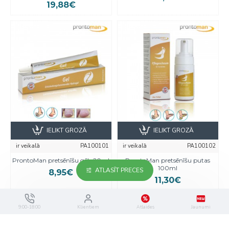
19,88€
IELIKT GROZĀ
IELIKT GROZĀ
ir veikalā
PA100101
ir veikalā
PA100102
ProntoMan pretsēnīšu gēls 20ml
ProntoMan pretsēnīšu putas
100ml
ATLASĪT PRECES
8,95€
11,30€
9:00-18:00
Klientiem
Atlaides
Jaunumi