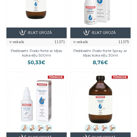
IELIKT GROZĀ
IELIKT GROZĀ
ir veikalā
11371
ir veikalā
11375
Pedibaehr Podo-forte ar tējas
Pedibaehr Podo-forte Spray ar
koka eļļu 500ml
tējas koka eļļu 30ml
50,33€
8,76€