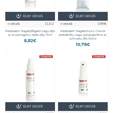
IELIKT GROZĀ
IELIKT GROZĀ
ir veikalā
11212
ir veikalā
10948
Pedibaehr Nagelpflegeol nagu eļļa
Pedibaehr Nagelschutz-Creme
ar krustnagliņu ziedu eļļu 11ml
pretsēnīšu nagu aizsargkrēms ar
urīnvielu 15% 30ml
8,82€
10,78€
IELIKT GROZĀ
IELIKT GROZĀ