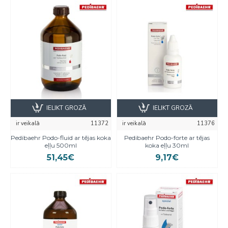
IELIKT GROZĀ
IELIKT GROZĀ
ir veikalā
11372
ir veikalā
11376
Pedibaehr Podo-fluid ar tējas koka
Pedibaehr Podo-forte ar tējas
eļļu 500ml
koka eļļu 30ml
51,45€
9,17€