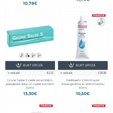
10,78€
IELIKT GROZĀ
IELIKT GROZĀ
ir veikalā
6221
ir veikalā
10938
Grüne Salbe S ziede skrambām,
Pedibaehr Clotrimazol
plaisājošai ādai un noberzumiem
aizsargkrēms ar klotrimazolu
30ml
30ml
13,30€
10,50€