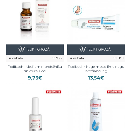
IELIKT GROZĀ
IELIKT GROZĀ
ir veikalā
11922
ir veikalā
11380
Pedibaehr Medilamin pretsēnīšu
Pedibaehr Nagelmasse līme nagu
tinktūra 15ml
labošanai 15g
9,73€
13,54€