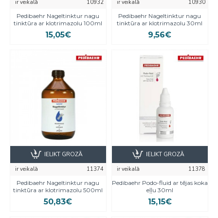
ir veikalā
10932
ir veikalā
10930
Pedibaehr Nageltinktur nagu
Pedibaehr Nageltinktur nagu
tinktūra ar klotrimazolu 100ml
tinktūra ar klotrimazolu 30ml
15,05€
9,56€
IELIKT GROZĀ
IELIKT GROZĀ
ir veikalā
11374
ir veikalā
11378
Pedibaehr Nageltinktur nagu
Pedibaehr Podo-fluid ar tējas koka
tinktūra ar klotrimazolu 500ml
eļļu 30ml
50,83€
15,15€