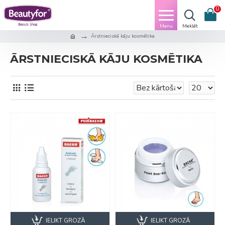
0
Ārstnieciskā kāju kosmētika
ĀRSTNIECISKĀ KĀJU KOSMĒTIKA
IELIKT GROZĀ
IELIKT GROZĀ