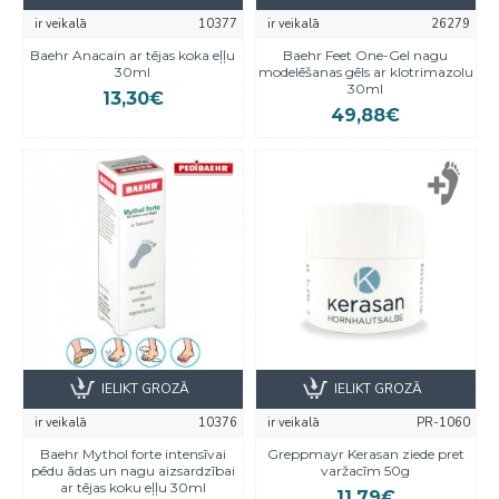
ir veikalā
10377
ir veikalā
26279
Baehr Anacain ar tējas koka eļļu
Baehr Feet One-Gel nagu
30ml
modelēšanas gēls ar klotrimazolu
30ml
13,30€
49,88€
IELIKT GROZĀ
IELIKT GROZĀ
ir veikalā
10376
ir veikalā
PR-1060
Baehr Mythol forte intensīvai
Greppmayr Kerasan ziede pret
pēdu ādas un nagu aizsardzībai
varžacīm 50g
ar tējas koku eļļu 30ml
11,79€