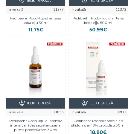
IELIKT GROZĀ
IELIKT GROZĀ
ir veikalā
11377
ir veikalā
11373
Pedibaehr Podo-liquid ar tējas
Pedibaehr Podo-liquid ar tējas
koka eļļu 30ml
koka eļļu 500ml
11,75€
50,99€
IELIKT GROZĀ
IELIKT GROZĀ
ir veikalā
11855
ir veikalā
10933
Pedibaehr Podo-liquid Intensiv
Pedibaehr Propolis speciālais
intensīvai ādas sagatavošanai
šķīdums ar 10% propolisu 30ml
pirms procedūrām 30ml
18,80€