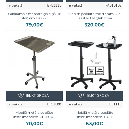
ir veikalā
BF51115
ir veikalā
PA010102
Salokāmais meistara galdiņš uz
Skapītis pedikīra meistaram DP-
riteņiem T-033T
T601 ar UV glabātuvi
79,00€
320,00€
IELIKT GROZĀ
IELIKT GROZĀ
ir veikalā
BF51088
ir veikalā
BF51116
Mobilā metāla paplāte
Mobilā metāla paplāte
instrumentiem CH55002
instrumentiem T-011
70,00€
63,00€