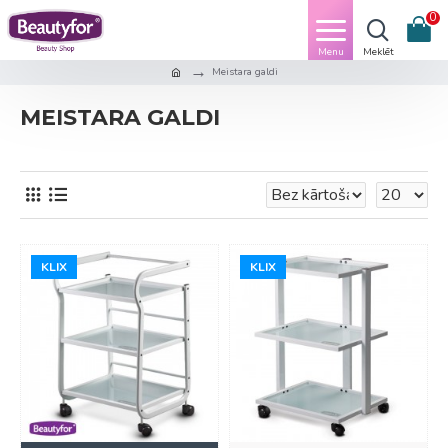
0
Meistara galdi
MEISTARA GALDI
KLIX
KLIX
KLIX
KLIX