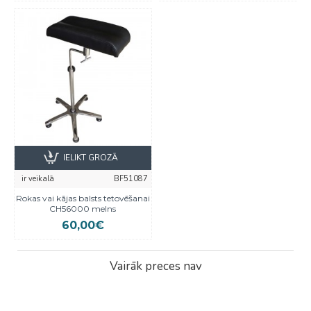
IELIKT GROZĀ
ir veikalā
BF51087
Rokas vai kājas balsts tetovēšanai
CH56000 melns
60,00€
Vairāk preces nav