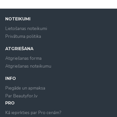
NOTEIKUMI
Lietošanas noteikumi
Privātuma politika
ATGRIEŠANA
Atgriešanas forma
Atgriešanas noteikumu
INFO
Piegāde un apmaksa
Par Beautyfor.lv
PRO
Kā iepirkties par Pro cenām?