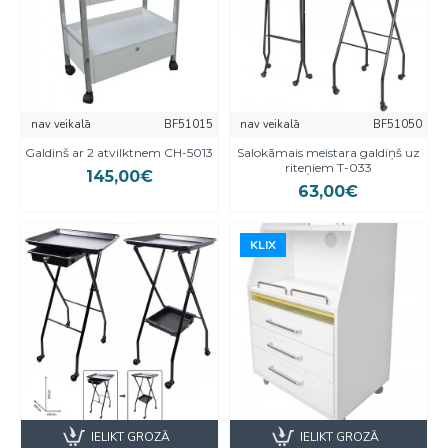
nav veikalā
BF51015
nav veikalā
BF51050
Galdinš ar 2 atvilktnem CH-5013
Salokāmais meistara galdiņš uz
riteņiem T-033
145,00€
63,00€
KLIX
KLIX
IELIKT GROZĀ
IELIKT GROZĀ