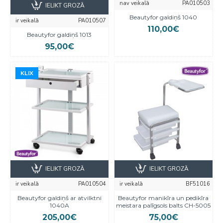
nav veikalā
PA010503
IELIKT GROZĀ
Beautyfor galdiņš 1040
ir veikalā
PA010507
110,00€
Beautyfor galdiņš 1013
95,00€
KLIX
KLIX
IELIKT GROZĀ
IELIKT GROZĀ
ir veikalā
PA010504
ir veikalā
BF51016
Beautyfor galdiņš ar atvilktni
Beautyfor manikīra un pedikīra
1040A
meistara palīgsols balts CH-5005
205,00€
75,00€