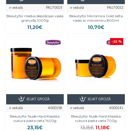
ir veikalā
PA170015
ir veikalā
PA170032
Beautyfor medus depilācijas vasks
Beautyfor Micromica Gold zelta
granulās 1000g
vasks ar micromicu 800ml
11,20€
10,70€
-15 %
IELIKT GROZĀ
IELIKT GROZĀ
ir veikalā
4000158
ir veikalā
4000141
Beautyfor Nude Hard Klasiska
Beautyfor Nude Hard Klasiska
cukura pasta cieta 1400g
cukura pasta cieta 700g
23,15€
13,15€
11,18€