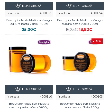
IELIKT GROZĀ
IELIKT GROZĀ
ir veikalā
4000561
ir veikalā
4000554
Beautyfor Nude Medium Mango
Beautyfor Nude Medium Mango
cukura pasta vidēja 1400g
cukura pasta vidēja 700g
25,00€
16,25€
13,82€
-15 %
IELIKT GROZĀ
IELIKT GROZĀ
ir veikalā
4000110
ir veikalā
4000103
Beautyfor Nude Soft Klasiska
Beautyfor Nude Soft Klasiska
cukura pasta mīksta 1400g
cukura pasta mīksta 700g