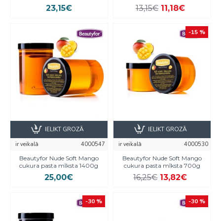
23,15€
13,15€
11,18€
-15 %
IELIKT GROZĀ
IELIKT GROZĀ
ir veikalā
4000547
ir veikalā
4000530
Beautyfor Nude Soft Mango
Beautyfor Nude Soft Mango
cukura pasta mīksta 1400g
cukura pasta mīksta 700g
25,00€
16,25€
13,82€
-30 %
-30 %