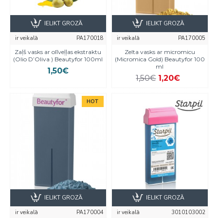
IELIKT GROZĀ
IELIKT GROZĀ
ir veikalā
PA170018
ir veikalā
PA170005
Zaļš vasks ar olīveļļas ekstraktu
Zelta vasks ar micromicu
(Olio D’Oliva ) Beautyfor 100ml
(Micromica Gold) Beautyfor 100
ml
1,50€
1,50€
1,20€
HOT
IELIKT GROZĀ
IELIKT GROZĀ
ir veikalā
PA170004
ir veikalā
3010103002