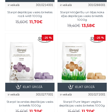
ir veikalā
3010214001
ir veikalā
3010266001
Starpil depilācijas vasks briketes
Starpil kliņģerīšu un tējas koka
rozā 4AB 1000g
eļļas depilācijas vasks briketēs
1000g
15,60€
11,70€
19,40€
13,58€
-25 %
-25 %
IELIKT GROZĀ
IELIKT GROZĀ
ir veikalā
3010277001
ir veikalā
3010272001
Starpil lavandas depilācijas vasks
Starpil Pure Vegan vegāns
briketēs 1000g
depilācijas vasks briketes 1000g
15,60€
11,70€
15,60€
11,70€