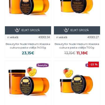
IELIKT GROZĀ
IELIKT GROZĀ
ir veikalā
4000134
ir veikalā
4000127
Beautyfor Nude Medium Klasiska
Beautyfor Nude Medium Klasiska
cukura pasta vidēja 1400g
cukura pasta vidēja 700g
23,15€
13,15€
11,18€
-15 %