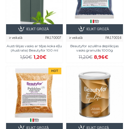
IELIKT GROZĀ
IELIKT GROZĀ
ir veikalā
PA170007
ir veikalā
PA170016
Austrālijas vasks ar tējas koka eļļu
Beautyfor azulēna depilācijas
(Australia) Beautyfor 100 ml
vasks granulās 1000g
1,50€
1,20€
11,20€
8,96€
HOT
IELIKT GROZĀ
IELIKT GROZĀ