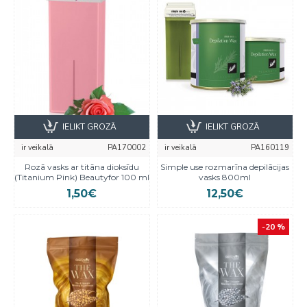
IELIKT GROZĀ
IELIKT GROZĀ
ir veikalā
PA170002
ir veikalā
PA160119
Rozā vasks ar titāna dioksīdu
Simple use rozmarīna depilācijas
(Titanium Pink) Beautyfor 100 ml
vasks 800ml
1,50€
12,50€
-20 %