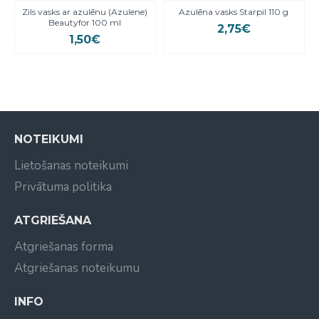
Zils vasks ar azulēnu (Azulene)
Azulēna vasks Starpil 110 g
Beautyfor 100 ml
2,75€
1,50€
NOTEIKUMI
Lietošanas noteikumi
Privātuma politika
ATGRIEŠANA
Atgriešanas forma
Atgriešanas noteikumu
INFO