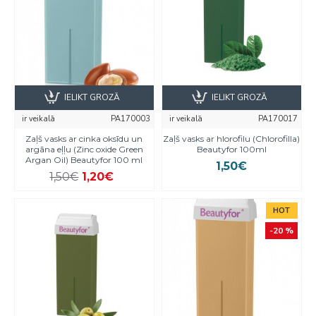
IELIKT GROZĀ
IELIKT GROZĀ
ir veikalā
PA170003
ir veikalā
PA170017
Zaļš vasks ar cinka oksīdu un
Zaļš vasks ar hlorofilu (Chlorofilla)
argāna eļļu (Zinc oxide Green
Beautyfor 100ml
Argan Oil) Beautyfor 100 ml
1,50€
1,50€
1,20€
HOT
-20 %