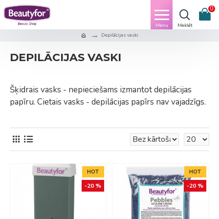
0
Depilācijas vaski
DEPILĀCIJAS VASKI
Šķidrais vasks - nepieciešams izmantot depilācijas
papīru. Cietais vasks - depilācijas papīrs nav vajadzīgs.
HOT
HOT
-20 %
-20 %