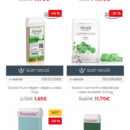
-40 %
-25 %
IELIKT GROZĀ
IELIKT GROZĀ
ir veikalā
3010122001
ir veikalā
3010280001
Starpil Pure Vegan vegāns vasks
Starpil rozmarīna depilācijas
110g
vasks briketēs 1000g
2,75€
1,65€
15,60€
11,70€
HOT
-20 %