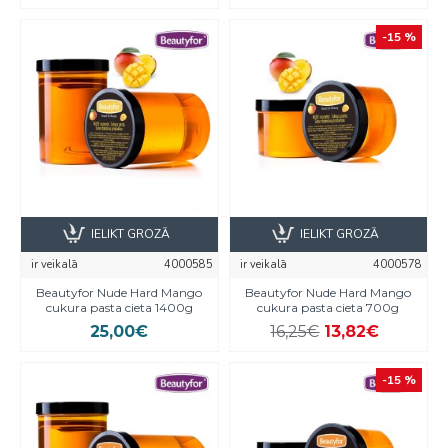
-15 %
IELIKT GROZĀ
IELIKT GROZĀ
ir veikalā
4000585
ir veikalā
4000578
Beautyfor Nude Hard Mango
Beautyfor Nude Hard Mango
cukura pasta cieta 1400g
cukura pasta cieta 700g
25,00€
16,25€
13,82€
-15 %