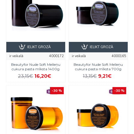
IELIKT GROZĀ
IELIKT GROZĀ
ir veikalā
4000172
ir veikalā
4000165
Beautyfor Nude Soft Melleņu
Beautyfor Nude Soft Melleņu
cukura pasta mīksta 1400g
cukura pasta mīksta 700g
23,15€
16,20€
13,15€
9,21€
-30 %
-30 %