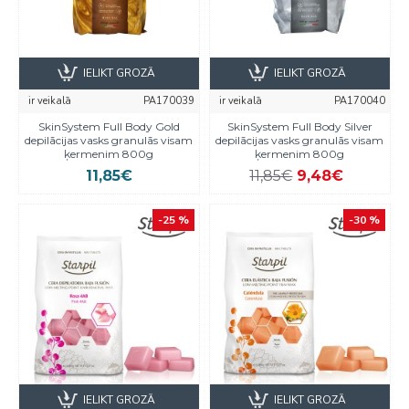
IELIKT GROZĀ
IELIKT GROZĀ
ir veikalā
PA170039
ir veikalā
PA170040
SkinSystem Full Body Gold
SkinSystem Full Body Silver
depilācijas vasks granulās visam
depilācijas vasks granulās visam
ķermenim 800g
ķermenim 800g
11,85€
11,85€
9,48€
-25 %
-30 %
IELIKT GROZĀ
IELIKT GROZĀ