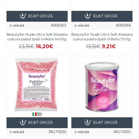
IELIKT GROZĀ
IELIKT GROZĀ
ir veikalā
4000363
ir veikalā
4000356
Beautyfor Nude Ultra Soft Klasiska
Beautyfor Nude Ultra Soft Klasiska
cukura pasta īpaši mīksta 1400g
cukura pasta īpaši mīksta 700g
23,15€
16,20€
13,15€
9,21€
IELIKT GROZĀ
IELIKT GROZĀ
ir veikalā
PA170030
ir veikalā
PA170031