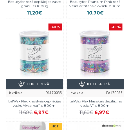
Beautyfor rozā depilācijas vasks
Beautyfor Titanium Pink rozā
granulās 1000g
vasks ar titāna dioksīdu 800ml
11,20€
10,70€
-40 %
-40 %
IELIKT GROZĀ
IELIKT GROZĀ
ir veikalā
PA170035
ir veikalā
PA170036
ItalWax Flex klasiskais depilācijas
ItalWax Flex klasiskais depilācijas
vasks Akvamarīns 800ml
vasks Vīns 800ml
11,60€
6,97€
11,60€
6,97€
HOT