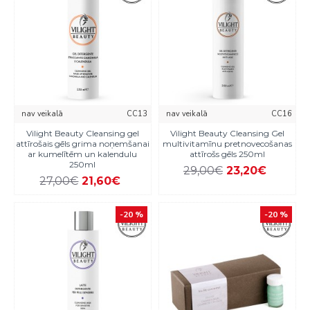
nav veikalā
CC13
nav veikalā
CC16
Vilight Beauty Cleansing gel
Vilight Beauty Cleansing Gel
attīrošais gēls grima noņemšanai
multivitamīnu pretnovecošanas
ar kumelītēm un kalendulu
attīrošs gēls 250ml
250ml
29,00€
23,20€
27,00€
21,60€
-20 %
-20 %