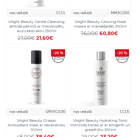
nav veikalā
CC11
nav veikalā
MM3C/250
Vilight Beauty Gentle Cleansing
Vilight Beauty Glowing Mask
attīrošs pieniņš ar mikronizētu
maska ar mandeļskābi 250ml
auzu ekstraktu 250ml
76,00€
60,80€
27,00€
21,60€
-20 %
-20 %
nav veikalā
GRV5C/100
nav veikalā
CC15
Vilight Beauty Graspo
Vilight Beauty Hydrating Tonic
Antioxidant Mask ar resveratrolu
mitrinošs toniks ar ar kliņģerīti un
100ml
greipfrūtu 250ml
48,00€
38,40€
29,00€
23,20€