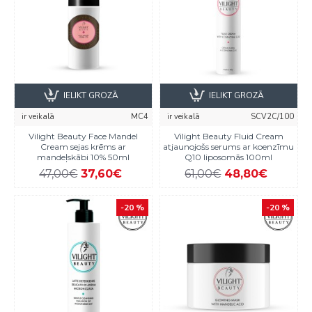
IELIKT GROZĀ
IELIKT GROZĀ
ir veikalā
MC4
ir veikalā
SCV2C/100
Vilight Beauty Face Mandel
Vilight Beauty Fluid Сream
Cream sejas krēms ar
atjaunojošs serums ar koenzīmu
mandeļskābi 10% 50ml
Q10 liposomās 100ml
47,00€
37,60€
61,00€
48,80€
-20 %
-20 %