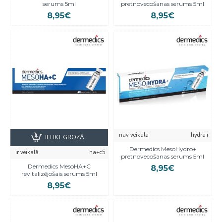
serums 5ml
pretnovecošanas serums 5ml
8,95€
8,95€
nav veikalā
hydra+
IELIKT GROZĀ
Dermedics MesoHydro+
ir veikalā
ha+c5
pretnovecošanas serums 5ml
Dermedics MesoHA+C
8,95€
revitalizējošais serums 5ml
8,95€