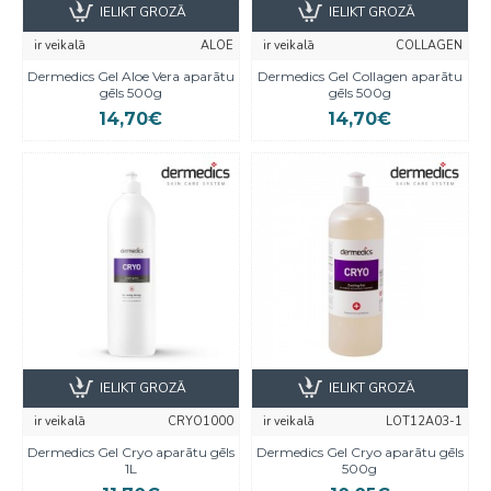
IELIKT GROZĀ
IELIKT GROZĀ
ir veikalā
ALOE
ir veikalā
COLLAGEN
Dermedics Gel Aloe Vera aparātu
Dermedics Gel Collagen aparātu
gēls 500g
gēls 500g
14,70€
14,70€
IELIKT GROZĀ
IELIKT GROZĀ
ir veikalā
CRYO1000
ir veikalā
LOT12A03-1
Dermedics Gel Cryo aparātu gēls
Dermedics Gel Cryo aparātu gēls
1L
500g