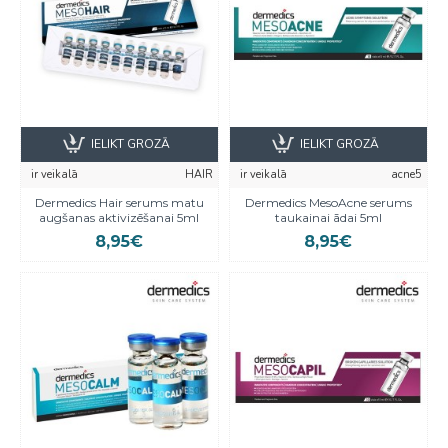
IELIKT GROZĀ
IELIKT GROZĀ
ir veikalā
HAIR
ir veikalā
acne5
Dermedics Hair serums matu
Dermedics MesoAcne serums
augšanas aktivizēšanai 5ml
taukainai ādai 5ml
8,95€
8,95€