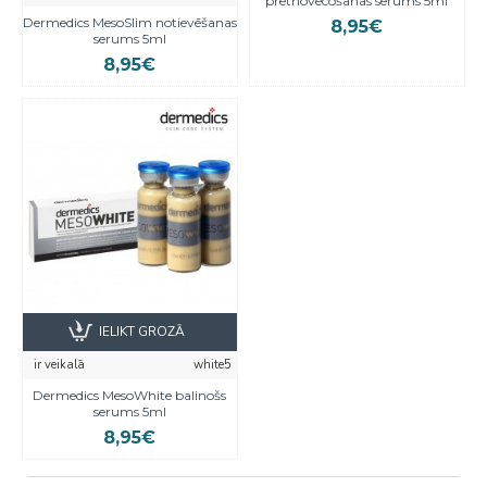
pretnovecošanas serums 5ml
Dermedics MesoSlim notievēšanas
8,95€
serums 5ml
8,95€
IELIKT GROZĀ
ir veikalā
white5
Dermedics MesoWhite balinošs
serums 5ml
8,95€