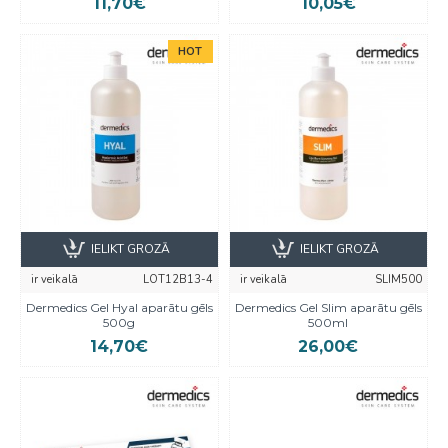
11,70€
10,05€
HOT
IELIKT GROZĀ
IELIKT GROZĀ
ir veikalā
LOT12B13-4
ir veikalā
SLIM500
Dermedics Gel Hyal aparātu gēls
Dermedics Gel Slim aparātu gēls
500g
500ml
14,70€
26,00€