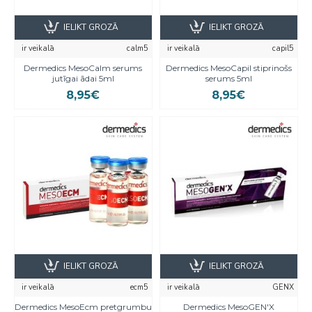
IELIKT GROZĀ
IELIKT GROZĀ
ir veikalā
calm5
ir veikalā
capil5
Dermedics MesoCalm serums
Dermedics MesoCapil stiprinošs
jutīgai ādai 5ml
serums 5ml
8,95€
8,95€
IELIKT GROZĀ
IELIKT GROZĀ
ir veikalā
ecm5
ir veikalā
GENX
Dermedics MesoEcm pretgrumbu
Dermedics MesoGEN'X