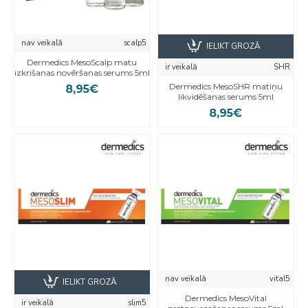
nav veikalā
scalp5
IELIKT GROZĀ
Dermedics MesoScalp matu
ir veikalā
SHR
izkrišanas novēršanas serums 5ml
Dermedics MesoSHR matiņu
8,95€
likvidēšanas serums 5ml
8,95€
nav veikalā
vital5
IELIKT GROZĀ
Dermedics MesoVital
ir veikalā
slim5