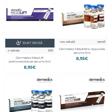
nav veikalā
meno5
IELIKT GROZĀ
Dermedics MesoMeno atjaunošs
ir veikalā
lift5
serums 5ml
Dermedics MesoLift
8,95€
pretnovecošanas serums 5ml
8,95€