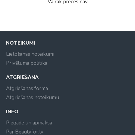
Vairāk preces nav
NOTEIKUMI
Lietošanas noteikumi
Privātuma politika
ATGRIEŠANA
Atgriešanas forma
Atgriešanas noteikumu
INFO
Piegāde un apmaksa
Par Beautyfor.lv