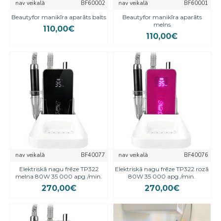
nav veikalā
BF60002
nav veikalā
BF60001
Beautyfor manikīra aparāts balts
Beautyfor manikīra aparāts
melns
110,00€
110,00€
nav veikalā
BF40077
nav veikalā
BF40076
Elektriskā nagu frēze TP322
Elektriskā nagu frēze TP322 rozā
melna 80W 35 000 apg./min.
80W 35 000 apg./min.
270,00€
270,00€