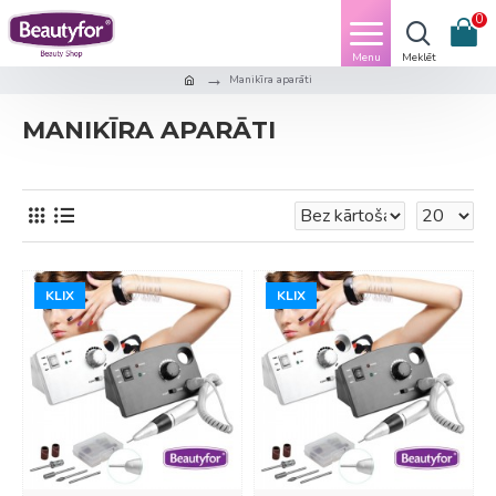
0
Manikīra aparāti
MANIKĪRA APARĀTI
KLIX
KLIX
KLIX
KLIX