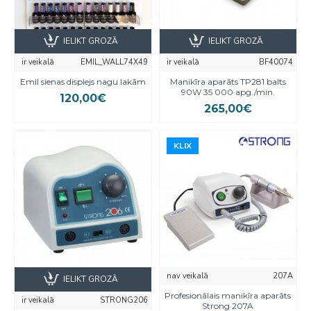
IELIKT GROZĀ
IELIKT GROZĀ
ir veikalā
EMIL_WALL74X49
ir veikalā
BF40074
Emil sienas displejs nagu lakām
Manikīra aparāts TP281 balts
90W 35 000 apg./min.
120,00€
265,00€
KLIX
KLIX
nav veikalā
207A
IELIKT GROZĀ
Profesionālais manikīra aparāts
ir veikalā
STRONG206
Strong 207A