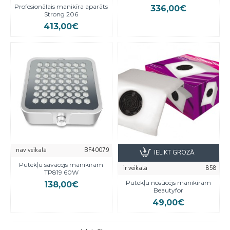
Profesionālais manikīra aparāts
336,00€
Strong 206
413,00€
nav veikalā
BF40079
IELIKT GROZĀ
Putekļu savācējs manikīram
ir veikalā
858
TP819 60W
Putekļu nosūcējs manikīram
138,00€
Beautyfor
49,00€