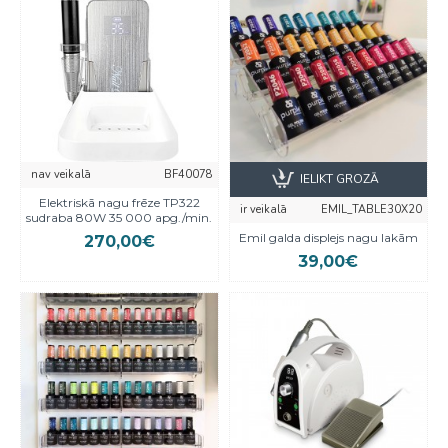
nav veikalā
BF40078
IELIKT GROZĀ
Elektriskā nagu frēze TP322
ir veikalā
EMIL_TABLE30X20
sudraba 80W 35 000 apg./min.
Emil galda displejs nagu lakām
270,00€
39,00€