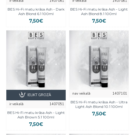
ir veikalā
1407061
ir veikalā
1407081
BES Hi-Fi matu krāsa Ash - Dark
BES Hi-Fi matu krāsa Ash - Light
Ash Blond 6.1 100ml
Ash Blond 8.1 100ml
7,50€
7,50€
nav veikalā
1407101
IELIKT GROZĀ
BES Hi-Fi matu krāsa Ash - Ultra
ir veikalā
1407051
Light Ash Blond 10.1 100ml
BES Hi-Fi matu krāsa Ash - Light
7,50€
Ash Brown 5.1 100ml
7,50€