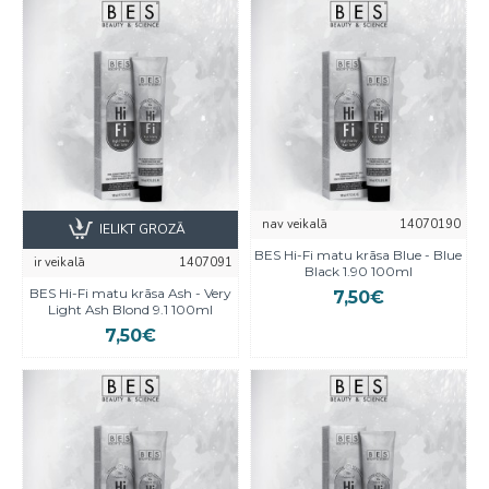
nav veikalā
14070190
IELIKT GROZĀ
BES Hi-Fi matu krāsa Blue - Blue
ir veikalā
1407091
Black 1.90 100ml
BES Hi-Fi matu krāsa Ash - Very
7,50€
Light Ash Blond 9.1 100ml
7,50€