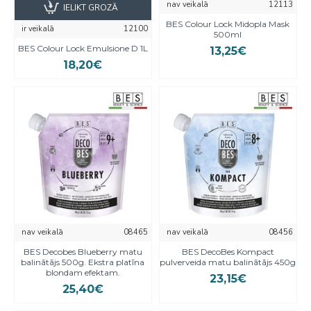
nav veikalā
12113
IELIKT GROZĀ
BES Colour Lock Midopla Mask
ir veikalā
12100
500ml
BES Colour Lock Emulsione D 1L
13,25€
18,20€
nav veikalā
08465
nav veikalā
08456
BES Decobes Blueberry matu
BES DecoBes Kompact
balinātājs 500g. Ekstra platīna
pulverveida matu balinātājs 450g
blondam efektam.
23,15€
25,40€