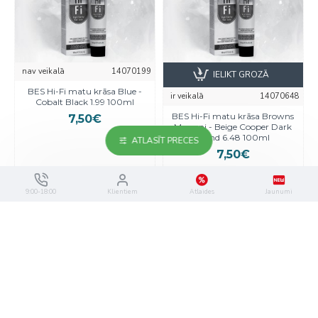
nav veikalā
14070199
IELIKT GROZĀ
BES Hi-Fi matu krāsa Blue -
ir veikalā
14070648
Cobalt Black 1.99 100ml
BES Hi-Fi matu krāsa Browns
7,50€
Marroni - Beige Cooper Dark
Blond 6.48 100ml
ATLASĪT PRECES
7,50€
9:00-18:00
Klientiem
Atlaides
Jaunumi