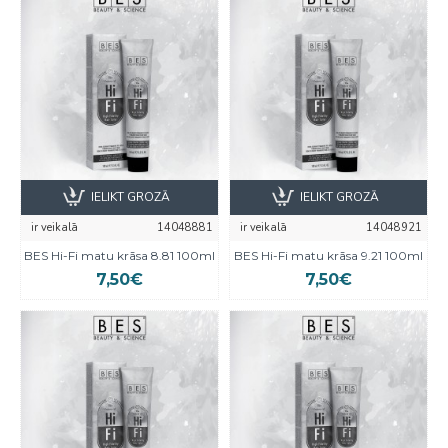
IELIKT GROZĀ
IELIKT GROZĀ
ir veikalā
14048881
ir veikalā
14048921
BES Hi-Fi matu krāsa 8.81 100ml
BES Hi-Fi matu krāsa 9.21 100ml
7,50€
7,50€