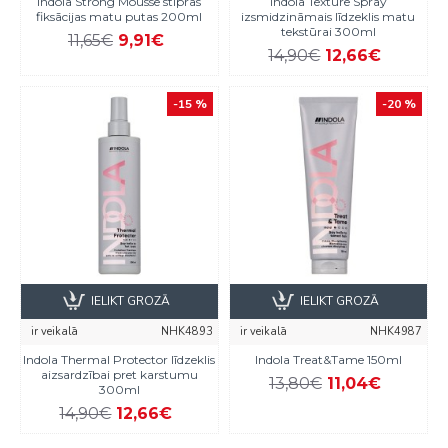
Indola Strong Mousse stipras
Indola Texture Spray
fiksācijas matu putas 200ml
izsmidzināmais līdzeklis matu
tekstūrai 300ml
11,65€
9,91€
14,90€
12,66€
-15 %
-20 %
IELIKT GROZĀ
IELIKT GROZĀ
ir veikalā
NHK4893
ir veikalā
NHK4987
Indola Thermal Protector līdzeklis
Indola Treat&Tame 150ml
aizsardzībai pret karstumu
13,80€
11,04€
300ml
14,90€
12,66€