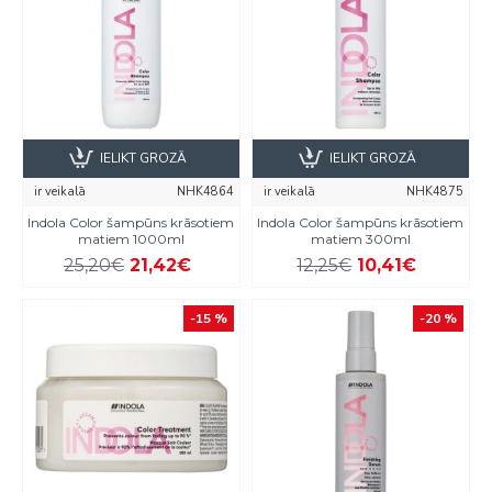
IELIKT GROZĀ
IELIKT GROZĀ
ir veikalā
NHK4864
ir veikalā
NHK4875
Indola Color šampūns krāsotiem
Indola Color šampūns krāsotiem
matiem 1000ml
matiem 300ml
25,20€
21,42€
12,25€
10,41€
-15 %
-20 %