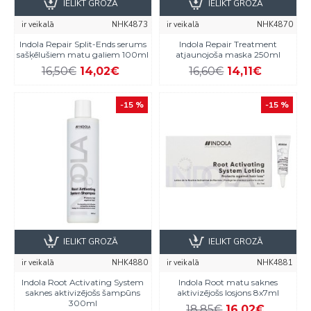
IELIKT GROZĀ
IELIKT GROZĀ
ir veikalā
NHK4873
ir veikalā
NHK4870
Indola Repair Split-Ends serums
Indola Repair Treatment
sašķēlušiem matu galiem 100ml
atjaunojoša maska 250ml
16,50€
14,02€
16,60€
14,11€
-15 %
-15 %
IELIKT GROZĀ
IELIKT GROZĀ
ir veikalā
NHK4880
ir veikalā
NHK4881
Indola Root Activating System
Indola Root matu saknes
saknes aktivizējošs šampūns
aktivizējošs losjons 8x7ml
300ml
18,85€
16,02€