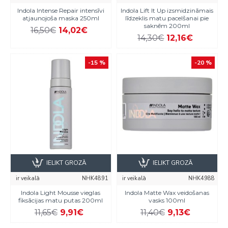
Indola Intense Repair intensīvi
Indola Lift It Up izsmidzināmais
atjaunojoša maska 250ml
līdzeklis matu pacelšanai pie
saknēm 200ml
16,50€
14,02€
14,30€
12,16€
-15 %
-20 %
IELIKT GROZĀ
IELIKT GROZĀ
ir veikalā
NHK4891
ir veikalā
NHK4988
Indola Light Mousse vieglas
Indola Matte Wax veidošanas
fiksācijas matu putas 200ml
vasks 100ml
11,65€
9,91€
11,40€
9,13€