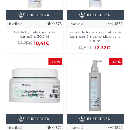
IELIKT GROZĀ
IELIKT GROZĀ
ir veikalā
NHK4878
ir veikalā
NHK4879
Indola Hydrate mitrinošs
Indola Hydrate Spray mitrinošs
šampūns 300ml
izsmidzināmais kondicionieris
300ml
12,25€
10,41€
14,50€
12,32€
-15 %
-15 %
IELIKT GROZĀ
IELIKT GROZĀ
ir veikalā
NHK4871
ir veikalā
NHK4895