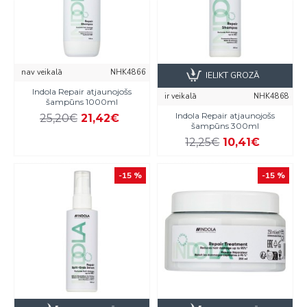
nav veikalā
NHK4866
IELIKT GROZĀ
Indola Repair atjaunojošs
ir veikalā
NHK4868
šampūns 1000ml
Indola Repair atjaunojošs
25,20€
21,42€
šampūns 300ml
12,25€
10,41€
-15 %
-15 %