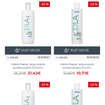
-15 %
-15 %
IELIKT GROZĀ
IELIKT GROZĀ
ir veikalā
NHK4867
ir veikalā
NHK4869
Indola Repair atjaunojošs
Indola Repair atjaunojošs
kondicionieris 1000ml
kondicionieris 300ml
25,20€
21,42€
12,60€
10,71€
-15 %
-15 %