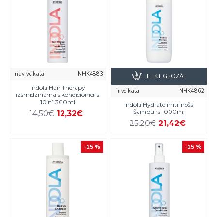
nav veikalā
NHK4883
IELIKT GROZĀ
Indola Hair Therapy
ir veikalā
NHK4862
izsmidzināmais kondicionieris
10in1 300ml
Indola Hydrate mitrinošs
šampūns 1000ml
14,50€
12,32€
25,20€
21,42€
-15 %
-15 %