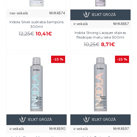
nav veikalā
NHK4874
IELIKT GROZĀ
Indola Silver sudraba šampūns
ir veikalā
NHK4887
300ml
Indola Strong Lacquer stipras
12,25€
10,41€
fiksācijas matu laka 500ml
10,25€
8,71€
-15 %
-15 %
IELIKT GROZĀ
IELIKT GROZĀ
ir veikalā
NHK4890
ir veikalā
NHK4897