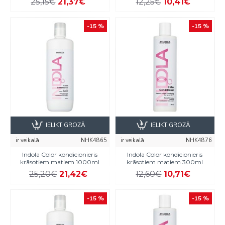
25,15€
21,37€
12,25€
10,41€
-15 %
-15 %
IELIKT GROZĀ
IELIKT GROZĀ
ir veikalā
NHK4865
ir veikalā
NHK4876
Indola Color kondicionieris
Indola Color kondicionieris
krāsotiem matiem 1000ml
krāsotiem matiem 300ml
25,20€
21,42€
12,60€
10,71€
-15 %
-15 %