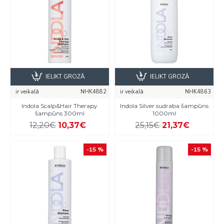
IELIKT GROZĀ
IELIKT GROZĀ
ir veikalā
NHK4882
ir veikalā
NHK4863
Indola Scalp&Hair Therapy
Indola Silver sudraba šampūns
šampūns 300ml
1000ml
12,20€
10,37€
25,15€
21,37€
-15 %
-15 %