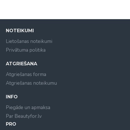
NOTEIKUMI
Lietošanas noteikumi
Privātuma politika
ATGRIEŠANA
Atgriešanas forma
Atgriešanas noteikumu
INFO
Piegāde un apmaksa
Par Beautyfor.lv
PRO