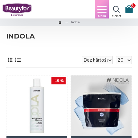
0
Indola
INDOLA
-15 %