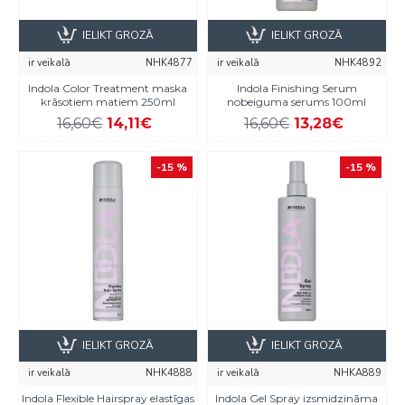
IELIKT GROZĀ
IELIKT GROZĀ
ir veikalā
NHK4877
ir veikalā
NHK4892
Indola Color Treatment maska
Indola Finishing Serum
krāsotiem matiem 250ml
nobeiguma serums 100ml
16,60€
14,11€
16,60€
13,28€
-15 %
-15 %
IELIKT GROZĀ
IELIKT GROZĀ
ir veikalā
NHK4888
ir veikalā
NHKA889
Indola Flexible Hairspray elastīgas
Indola Gel Spray izsmidzināma