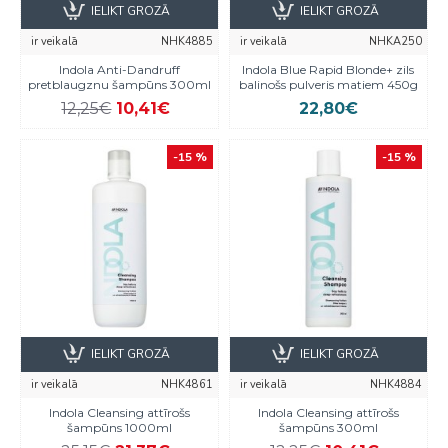
IELIKT GROZĀ
IELIKT GROZĀ
ir veikalā
NHK4885
ir veikalā
NHKA250
Indola Anti-Dandruff
Indola Blue Rapid Blonde+ zils
pretblaugznu šampūns 300ml
balinošs pulveris matiem 450g
12,25€
10,41€
22,80€
-15 %
-15 %
IELIKT GROZĀ
IELIKT GROZĀ
ir veikalā
NHK4861
ir veikalā
NHK4884
Indola Cleansing attīrošs
Indola Cleansing attīrošs
šampūns 1000ml
šampūns 300ml