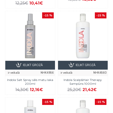
12,25€
10,41€
-15 %
-15 %
IELIKT GROZĀ
IELIKT GROZĀ
ir veikalā
NHK4986
ir veikalā
NHK4860
Indola Salt Spray sāls matu laka
Indola Scalp&Hair Therapy
200ml
šampūns 1000ml
14,30€
12,16€
25,20€
21,42€
-15 %
-15 %