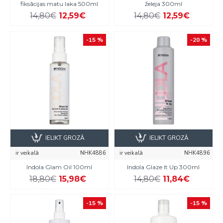
fiksācijas matu laka 500ml
želeja 300ml
14,80€
12,59€
14,80€
12,59€
-15 %
-20 %
IELIKT GROZĀ
IELIKT GROZĀ
ir veikalā
NHK4886
ir veikalā
NHK4896
Indola Glam Oil 100ml
Indola Glaze It Up 300ml
18,80€
15,98€
14,80€
11,84€
-15 %
-15 %