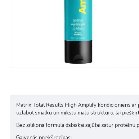
Matrix High Amplify šampūns
Matrix High Amplify
matu apjomam 1L
kondicionieris matu apjomam
19,05€
25,40€
19,05€
25,40€
Matrix Total Results High Amplify kondicionieris ar 
uzlabot smalku un mīkstu matu struktūru, lai piešķi
Bez silikona formula dabiskai sajūtai satur proteīnu
Galvenās priekšrocības: