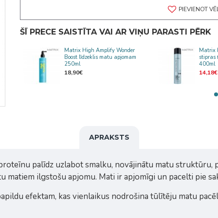
PIEVIENOT V
ŠĪ PRECE SAISTĪTA VAI AR VIŅU PARASTI PĒRK
Matrix High Amplify Wonder
Matrix 
 1L
Boost līdzeklis matu apjomam
stipras
250ml
400ml
18,90€
14,18€
APRAKSTS
proteīnu palīdz uzlabot smalku, novājinātu matu struktūru, 
rtu matiem ilgstošu apjomu. Mati ir apjomīgi un pacelti pie
 papildu efektam, kas vienlaikus nodrošina tūlītēju matu pac