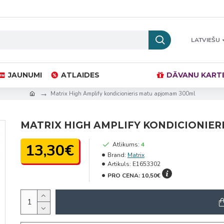
LATVIEŠU
JAUNUMI
ATLAIDES
DĀVANU KART
Matrix High Amplify kondicionieris matu apjomam 300ml
MATRIX HIGH AMPLIFY KONDICIONIE
13,30€
Atlikums:
4
Brand:
Matrix
Artikuls:
E1653302
PRO CENA:
10,50€