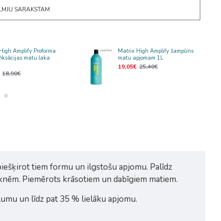
ĒLMJU SARAKSTAM
High Amplify Proforma
Matrix High Amplify šampūns
 fiksācijas matu laka
matu apjomam 1L
19,05€
25,40€
18,90€
piešķirot tiem formu un ilgstošu apjomu. Palīdz
 saknēm. Piemērots krāsotiem un dabīgiem matiem.
ēlumu un līdz pat 35 % lielāku apjomu.