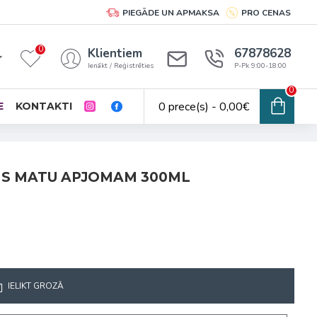
PIEGĀDE UN APMAKSA
PRO CENAS
0
Klientiem
67878628
Ienākt / Reģistrēties
P-Pk 9:00-18:00
0
0 prece(s) - 0,00€
E
KONTAKTI
RIS MATU APJOMAM 300ML
IELIKT GROZĀ