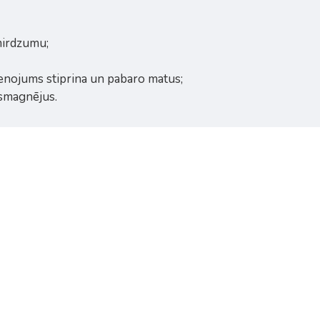
mirdzumu;
enojums stiprina un pabaro matus;
 smagnējus.