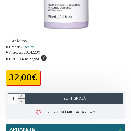
Atlikums:
1
Brand:
Olaplex
Artikuls:
20142239
PRO CENA:
27,95€
32,00€
IELIKT GROZĀ
PIEVIENOT VĒLMJU SARAKSTAM
APRAKSTS