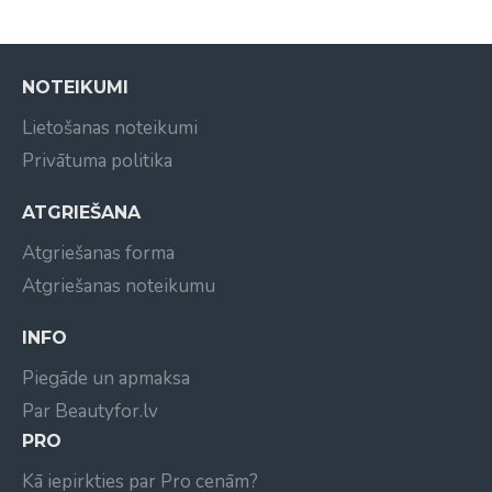
NOTEIKUMI
Lietošanas noteikumi
Privātuma politika
ATGRIEŠANA
Atgriešanas forma
Atgriešanas noteikumu
INFO
Piegāde un apmaksa
Par Beautyfor.lv
PRO
Kā iepirkties par Pro cenām?