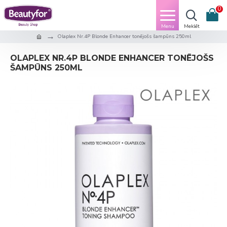
0
Olaplex Nr.4P Blonde Enhancer tonējošs šampūns 250ml
OLAPLEX NR.4P BLONDE ENHANCER TONĒJOŠS
ŠAMPŪNS 250ML