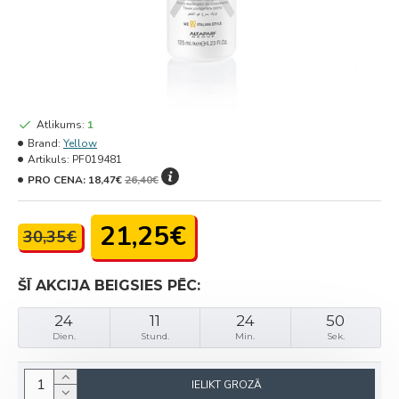
Atlikums:
1
Brand:
Yellow
Artikuls:
PF019481
PRO CENA:
18,47€
26,40€
21,25€
30,35€
ŠĪ AKCIJA BEIGSIES PĒC:
24
11
24
50
Dien.
Stund.
Min.
Sek.
IELIKT GROZĀ