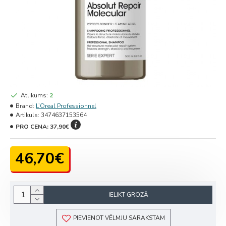
Atlikums:
2
Brand:
L’Oreal Professionnel
Artikuls:
3474637153564
PRO CENA:
37,90€
46,70€
IELIKT GROZĀ
PIEVIENOT VĒLMJU SARAKSTAM