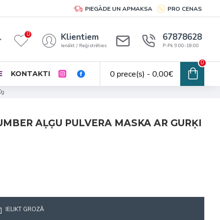
PIEGĀDE UN APMAKSA
PRO CENAS
0
Klientiem
67878628
Ienākt / Reģistrēties
P-Pk 9:00-18:00
0
0 prece(s) - 0,00€
E
KONTAKTI
0g
UMBER AĻĢU PULVERA MASKA AR GURĶI
IELIKT GROZĀ