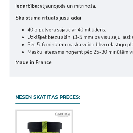
Iedarbība:
atjaunojoša un mitrinoša.
Skaistuma rituāls jūsu ādai
40 g pulvera sajauc ar 40 ml ūdens.
Uzklājiet biezu slāni (3-5 mm) pa visu seju, ieska
Pēc 5-6 minūtēm maska veido blīvu elastīgu plē
Masku ieteicams noņemt pēc 25-30 minūtēm vi
Made in France
NESEN SKATĪTĀS PRECES: