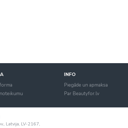
NA
INFO
 forma
Piegāde un apmaksa
 noteikumu
Par Beautyfor.lv
d
v., Latvija, LV-2167,