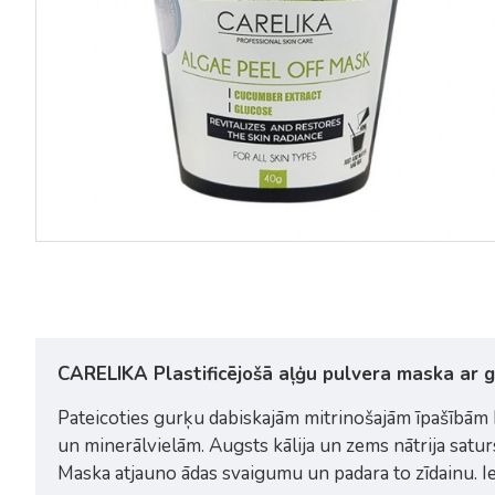
CARELIKA Plastificējošā aļģu pulvera maska ar gu
Pateicoties gurķu dabiskajām mitrinošajām īpašībām 
un minerālvielām. Augsts kālija un zems nātrija satur
Maska atjauno ādas svaigumu un padara to zīdainu. Iet