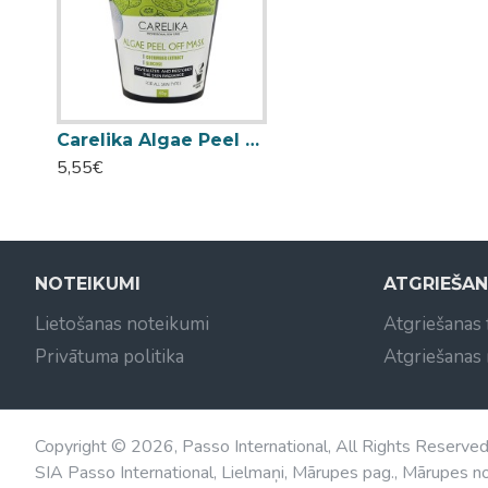
Carelika Algae Peel Off Mask Cucumber aļģu pulvera maska ar gurķi un glikozi 40g
5,55€
NOTEIKUMI
ATGRIEŠA
Lietošanas noteikumi
Atgriešanas
Privātuma politika
Atgriešanas
Copyright © 2026, Passo International, All Rights Reserve
SIA Passo International, Lielmaņi, Mārupes pag., Mārupes no