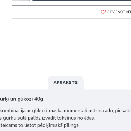
PIEVIENOT V
APRAKSTS
rķi un glikozi 40g
kombinācijā ar glikozi, maska momentāli mitrina ādu, piesā
s gurķu sulā palīdz izvadīt toksīnus no ādas.
eicams to lietot pēc ķīmiskā pīlinga.