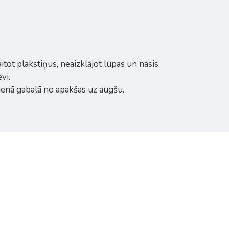
itot plakstiņus, neaizklājot lūpas un nāsis.
vi.
enā gabalā no apakšas uz augšu.