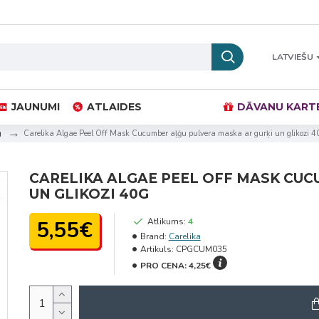
LATVIEŠU
JAUNUMI
ATLAIDES
DĀVANU KART
Carelika Algae Peel Off Mask Cucumber aļģu pulvera maska ar gurķi un glikozi 4
CARELIKA ALGAE PEEL OFF MASK CUC
UN GLIKOZI 40G
5,55€
Atlikums:
4
Brand:
Carelika
Artikuls:
CPGCUM035
PRO CENA:
4,25€