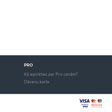
PRO
Kā iepirkties par Pro cenām?
Dāvanu karte