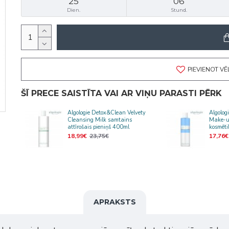
25
06
Dien.
Stund.
PIEVIENOT V
ŠĪ PRECE SAISTĪTA VAI AR VIŅU PARASTI PĒRK
Algologie Detox&Clean Velvety
Algolog
em
Cleansing Milk samtains
Make-u
attīrošais pieniņš 400ml
kosmēt
18,99€
23,75€
17,76€
APRAKSTS