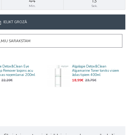
44
13
Min.
Sek.
IELIKT GROZĀ
ĒLMJU SARAKSTAM
ie Detox&Clean Eye
Algologie Detox&Clean
p Remover losjons acu
Algamarine Toner toniks visiem
ikas noņemšanai 200ml
ādas tipiem 400ml
22,20€
18,99€
23,75€