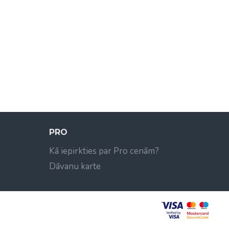
PRO
Kā iepirkties par Pro cenām?
Dāvanu karte