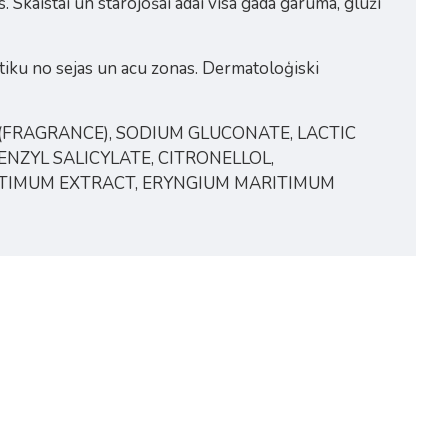
 Skaistai un starojošai ādai visa gada garumā, gluži
mētiku no sejas un acu zonas. Dermatoloģiski
 (FRAGRANCE), SODIUM GLUCONATE, LACTIC
BENZYL SALICYLATE, CITRONELLOL,
ITIMUM EXTRACT, ERYNGIUM MARITIMUM