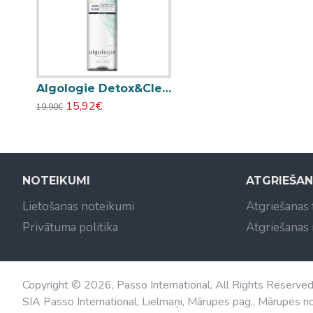
Algologie Detox&Clean Oligo-Micellar Cleansing Water attīrošs micelārais ūdens 200ml
15,92€
19,90€
NOTEIKUMI
ATGRIEŠA
Lietošanas noteikumi
Atgriešanas
Privātuma politika
Atgriešanas
Copyright © 2026, Passo International, All Rights Reserve
SIA Passo International, Lielmaņi, Mārupes pag., Mārupes no