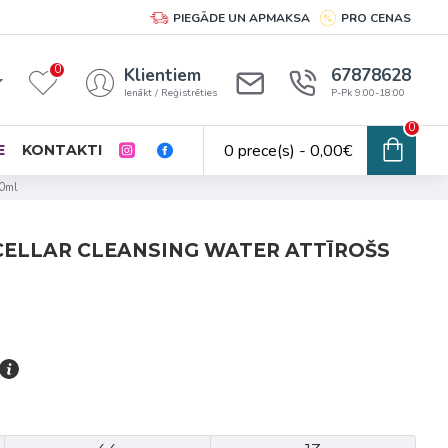
PIEGĀDE UN APMAKSA
PRO CENAS
0
Klientiem
67878628
Ienākt / Reģistrēties
P-Pk 9:00-18:00
0
0 prece(s) - 0,00€
E
KONTAKTI
00ml
ELLAR CLEANSING WATER ATTĪROŠS