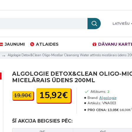
LATVIEŠU
JAUNUMI
ATLAIDES
DĀVANU KART
Algologie Detox&Clean Oligo-Micellar Cleansing Water attīrošs micelārais ūdens 2
ALGOLOGIE DETOX&CLEAN OLIGO-MIC
MICELĀRAIS ŪDENS 200ML
15,92€
Atlikums:
2
19,90€
Brand:
Algologie
Artikuls:
VNA003
PRO CENA:
13,05€
16,30€
ŠĪ AKCIJA BEIGSIES PĒC: