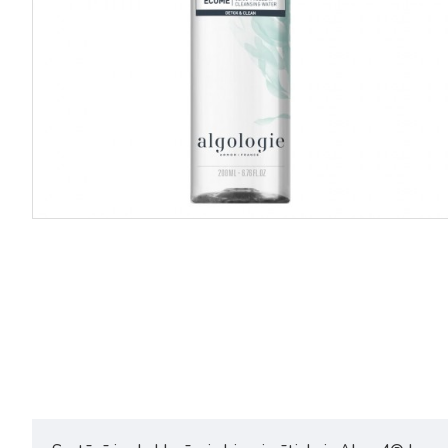
Algologie Detox&Clean Eye
Algologie Detox&Clean
Make-up Remover losjons acu
Algamarine Toner toniks visi
kosmētikas noņemšanai 200ml
ādas tipiem 400ml
17,76€
22,20€
18,99€
23,75€