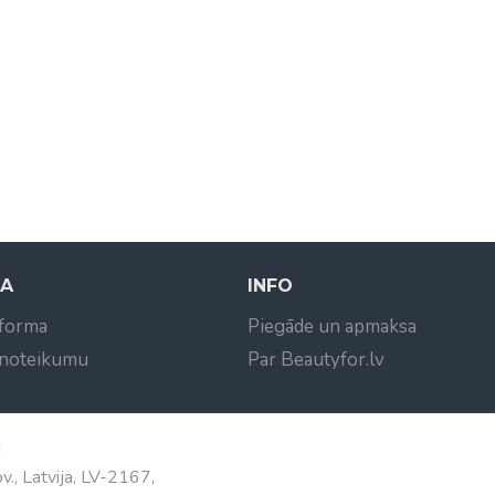
NA
INFO
 forma
Piegāde un apmaksa
 noteikumu
Par Beautyfor.lv
d
v., Latvija, LV-2167,