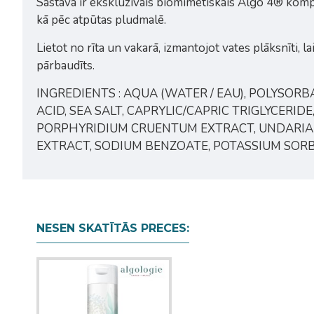
Sastāvā ir ekskluzīvais biomimētiskais Algo 4® komple
kā pēc atpūtas pludmalē.
Lietot no rīta un vakarā, izmantojot vates plāksnīti,
pārbaudīts.
INGREDIENTS : AQUA (WATER / EAU), POLYSOR
ACID, SEA SALT, CAPRYLIC/CAPRIC TRIGLYCERID
PORPHYRIDIUM CRUENTUM EXTRACT, UNDARIA 
EXTRACT, SODIUM BENZOATE, POTASSIUM SOR
NESEN SKATĪTĀS PRECES: