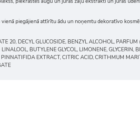
kss, piekrastes augu un jūras zāļu ekstrakti un jūras ūdens.
 lai vienā piegājienā attīrītu ādu un noņemtu dekoratīvo kos
BATE 20, DECYL GLUCOSIDE, BENZYL ALCOHOL, PARFUM
E, LINALOOL, BUTYLENE GLYCOL, LIMONENE, GLYCERIN, 
PINNATIFIDA EXTRACT, CITRIC ACID, CRITHMUM MAR
BATE