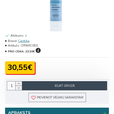
Atlikums:
2
Brand:
Carelika
Artikuls:
CPPARC050
PRO CENA:
23,50€
30,55€
IELIKT GROZĀ
PIEVIENOT VĒLMJU SARAKSTAM
APRAKSTS