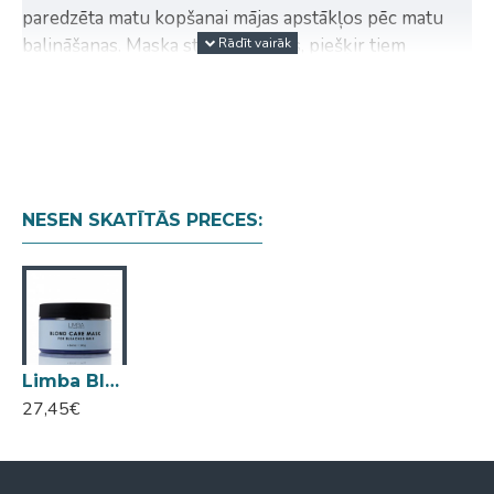
paredzēta matu kopšanai mājas apstākļos pēc matu
balināšanas. Maska stiprina matus, piešķir tiem
veselīgu izskatu un novērš nevēlamo dzelteno toni.
Šī eļļa baro un mitrina matus, padara tos gaisīgus
un piešķir spīdumu.
Hidrolizētais keratīns veicina bojāto matu
atjaunošanu un stiprināšanu, nodrošina
NESEN SKATĪTĀS PRECES:
kondicionējošu efektu, novēršot šķelto matu
galiņu veidošanos.
Hidrolizētie rīsu proteīni piešķir matiem elastību,
samazina porainību un aizsargā no ārējo faktoru
negatīvās ietekmes.
Violetais pigments sastāvā neitralizē
Limba Blond Care Mask matu maska blondiem matiem 245g
dzeltenumu, ļaujot ilgāk uzturēt vēso blondo
27,45€
toni.
Ph: 3,5-5,0