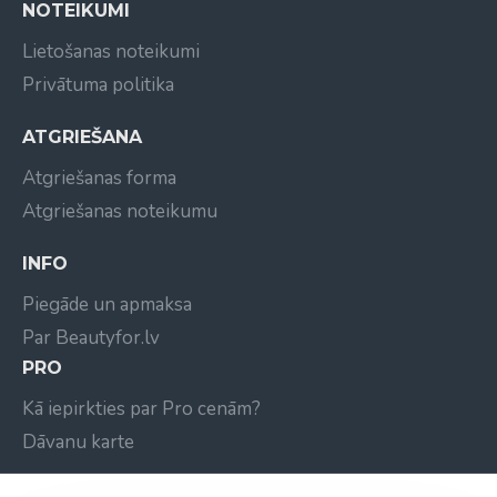
NOTEIKUMI
Lietošanas noteikumi
Privātuma politika
ATGRIEŠANA
Atgriešanas forma
Atgriešanas noteikumu
INFO
Piegāde un apmaksa
Par Beautyfor.lv
PRO
Kā iepirkties par Pro cenām?
Dāvanu karte