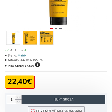
Atlikums:
4
Brand:
Matrix
Artikuls:
3474637155360
PRO CENA:
17,50€
22,40€
IELIKT GROZĀ
PIEVIENOT VĒLMJU SARAKSTAM