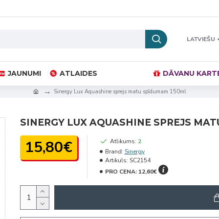
LATVIEŠU
JAUNUMI
ATLAIDES
DĀVANU KART
Sinergy Lux Aquashine sprejs matu spīdumam 150ml
SINERGY LUX AQUASHINE SPREJS MAT
15,80€
Atlikums:
2
Brand:
Sinergy
Artikuls:
SC2154
PRO CENA:
12,60€