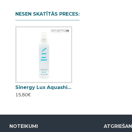
NESEN SKATĪTĀS PRECES:
Sinergy Lux Aquashine sprejs matu spīdumam 150ml
15,80€
NOTEIKUMI
ATGRIEŠA