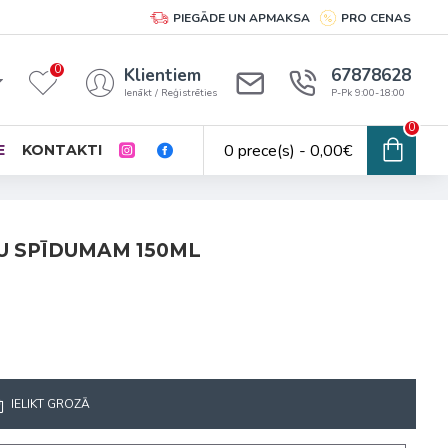
PIEGĀDE UN APMAKSA
PRO CENAS
0
Klientiem
67878628
Ienākt / Reģistrēties
P-Pk 9:00-18:00
0
0 prece(s) - 0,00€
E
KONTAKTI
U SPĪDUMAM 150ML
IELIKT GROZĀ