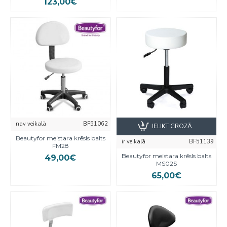
123,00€
nav veikalā
BF51062
IELIKT GROZĀ
Beautyfor meistara krēsls balts
ir veikalā
BF51139
FM28
Beautyfor meistara krēsls balts
49,00€
MS02S
65,00€