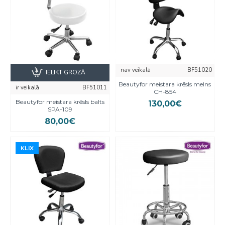
nav veikalā
BF51020
IELIKT GROZĀ
Beautyfor meistara krēsls melns
ir veikalā
BF51011
CH-854
Beautyfor meistara krēsls balts
130,00€
SPA-109
80,00€
KLIX
KLIX