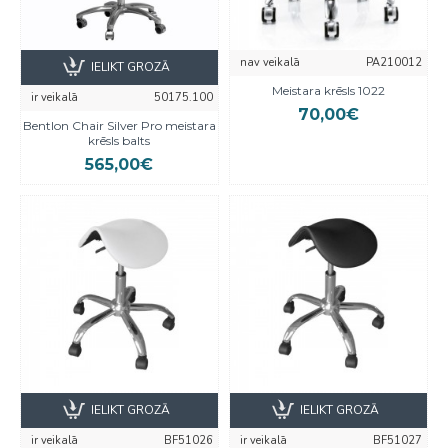
nav veikalā
PA210012
IELIKT GROZĀ
Meistara krēsls 1022
ir veikalā
50175.100
70,00€
Bentlon Chair Silver Pro meistara
krēsls balts
565,00€
IELIKT GROZĀ
IELIKT GROZĀ
ir veikalā
BF51026
ir veikalā
BF51027