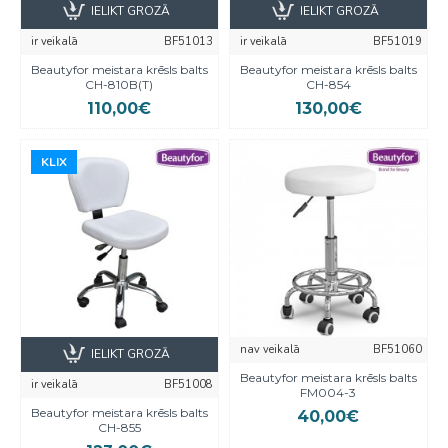
IELIKT GROZĀ
IELIKT GROZĀ
ir veikalā
BF51013
ir veikalā
BF51019
Beautyfor meistara krēsls balts
Beautyfor meistara krēsls balts
CH-810B(T)
CH-854
110,00€
130,00€
KLIX
KLIX
nav veikalā
BF51060
IELIKT GROZĀ
Beautyfor meistara krēsls balts
ir veikalā
BF51008
FM004-3
Beautyfor meistara krēsls balts
40,00€
CH-855