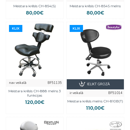
Meistara krēsls CH-854(S)
Meistara krēsls CH-854S melns
80,00€
80,00€
KLIX
KLIX
KLIX
KLIX
nav veikalā
BF51135
IELIKT GROZĀ
Meistara krēsls CH-888 melns 3
ir veikalā
BF51014
funkcijas
Meistara krēsls melns CH-810B(T)
120,00€
110,00€