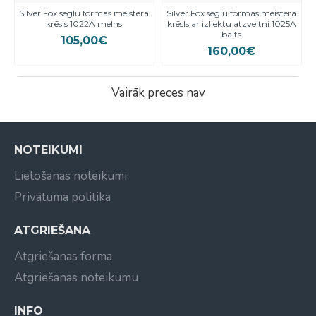
Silver Fox seglu formas meistera
Silver Fox seglu formas meistera
krēsls 1022A melns
krēsls ar izliektu atzveltni 1025A
balts
105,00€
160,00€
Vairāk preces nav
NOTEIKUMI
Lietošanas noteikumi
Privātuma politika
ATGRIEŠANA
Atgriešanas forma
Atgriešanas noteikumu
INFO