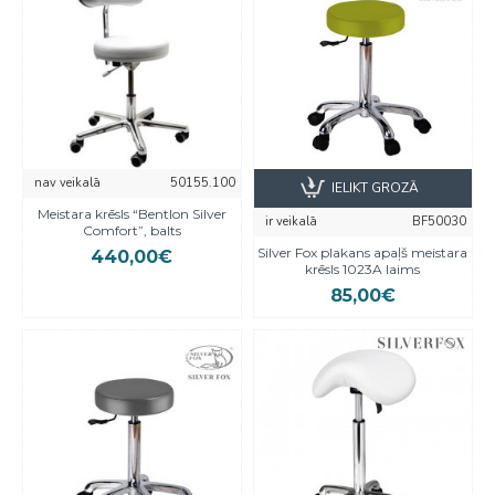
nav veikalā
50155.100
IELIKT GROZĀ
Meistara krēsls “Bentlon Silver
ir veikalā
BF50030
Comfort”, balts
Silver Fox plakans apaļš meistara
440,00€
krēsls 1023A laims
85,00€