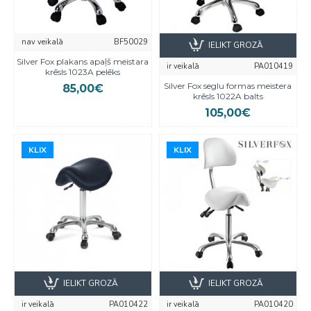
nav veikalā
BF50029
IELIKT GROZĀ
Silver Fox plakans apaļš meistara
ir veikalā
PA010419
krēsls 1023A pelēks
Silver Fox seglu formas meistera
85,00€
krēsls 1022A balts
105,00€
KLIX
KLIX
KLIX
KLIX
IELIKT GROZĀ
IELIKT GROZĀ
ir veikalā
PA010422
ir veikalā
PA010420