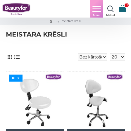
0
Meistara krēsli
MEISTARA KRĒSLI
KLIX
KLIX