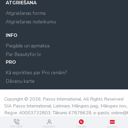
ATGRIEŠANA
Atgriešanas forma
Atgriešanas noteikumu
INFO
Piegāde un apmaksa
Par Beautyfor.lv
PRO
Kā iepirkties par Pro cenām?
Dāvanu karte
Copyright © 2026, Passo International, All Rights Reserved
SIA Passo International, Lielmaņi, Mārupes pag., Mārupes nov.,
Reģ.nr. 40003732803, Tālrunis 67878628, e-pasts: online@b
9:00-18:00
Klientiem
Atlaides
Jaunumi