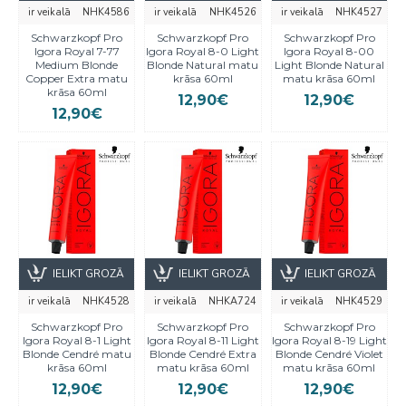
ir veikalā
NHK4586
ir veikalā
NHK4526
ir veikalā
NHK4527
Schwarzkopf Pro
Schwarzkopf Pro
Schwarzkopf Pro
Igora Royal 7-77
Igora Royal 8-0 Light
Igora Royal 8-00
Medium Blonde
Blonde Natural matu
Light Blonde Natural
Copper Extra matu
krāsa 60ml
matu krāsa 60ml
krāsa 60ml
12,90€
12,90€
12,90€
IELIKT GROZĀ
IELIKT GROZĀ
IELIKT GROZĀ
ir veikalā
NHK4528
ir veikalā
NHKA724
ir veikalā
NHK4529
Schwarzkopf Pro
Schwarzkopf Pro
Schwarzkopf Pro
Igora Royal 8-1 Light
Igora Royal 8-11 Light
Igora Royal 8-19 Light
Blonde Cendré matu
Blonde Cendré Extra
Blonde Cendré Violet
krāsa 60ml
matu krāsa 60ml
matu krāsa 60ml
12,90€
12,90€
12,90€