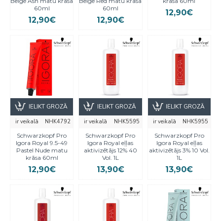
Beige Ash matu krāsa
Beige Red matu krāsa
krāsa 60ml
60ml
60ml
12,90€
12,90€
12,90€
IELIKT GROZĀ
IELIKT GROZĀ
IELIKT GROZĀ
ir veikalā
NHK4792
ir veikalā
NHK5595
ir veikalā
NHK5955
Schwarzkopf Pro
Schwarzkopf Pro
Schwarzkopf Pro
Igora Royal 9.5-49
Igora Royal eļļas
Igora Royal eļļas
Pastel Nude matu
aktivizētājs 12% 40
aktivizētājs 3% 10 Vol.
krāsa 60ml
Vol. 1L
1L
12,90€
13,90€
13,90€