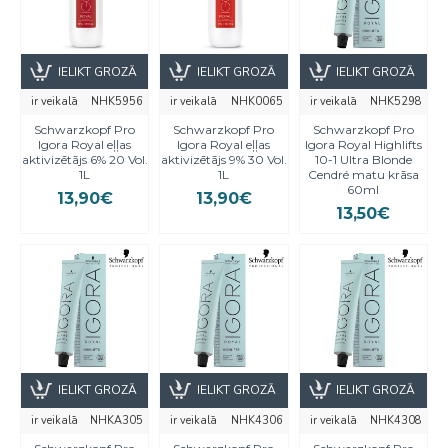
IELIKT GROZĀ
IELIKT GROZĀ
IELIKT GROZĀ
ir veikalā
NHK5956
ir veikalā
NHK0065
ir veikalā
NHK5298
Schwarzkopf Pro
Schwarzkopf Pro
Schwarzkopf Pro
Igora Royal eļļas
Igora Royal eļļas
Igora Royal Highlifts
aktivizētājs 6% 20 Vol.
aktivizētājs 9% 30 Vol.
10-1 Ultra Blonde
1L
1L
Cendré matu krāsa
60ml
13,90€
13,90€
13,50€
IELIKT GROZĀ
IELIKT GROZĀ
IELIKT GROZĀ
ir veikalā
NHKA305
ir veikalā
NHK4306
ir veikalā
NHK4308