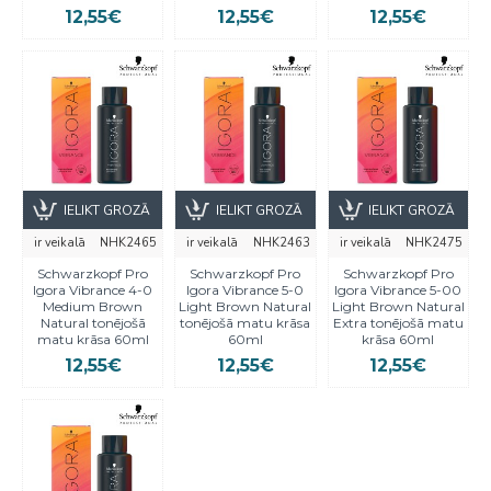
12,55€
12,55€
12,55€
IELIKT GROZĀ
IELIKT GROZĀ
IELIKT GROZĀ
ir veikalā
NHK2465
ir veikalā
NHK2463
ir veikalā
NHK2475
Schwarzkopf Pro
Schwarzkopf Pro
Schwarzkopf Pro
Igora Vibrance 4-0
Igora Vibrance 5-0
Igora Vibrance 5-00
Medium Brown
Light Brown Natural
Light Brown Natural
Natural tonējošā
tonējošā matu krāsa
Extra tonējošā matu
matu krāsa 60ml
60ml
krāsa 60ml
12,55€
12,55€
12,55€