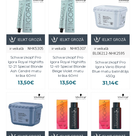
IELIKT GROZĀ
IELIKT GROZĀ
IELIKT GROZĀ
ir veikalā
NHK5305
ir veikalā
NHK5307
ir veikalā
BL06212-NHK2595
Schwarzkopf Pro
Schwarzkopf Pro
Igora Royal Highlifts
Igora Royal Highlifts
Schwarzkopf Pro
12-21 Special Blonde
12-49 Special Blonde
Igora Vario Blond
Ash Cendré matu
Beige Violet matu
Blue matu balinātājs
krāsa 60ml
krāsa 60ml
450g
13,50€
13,50€
31,14€