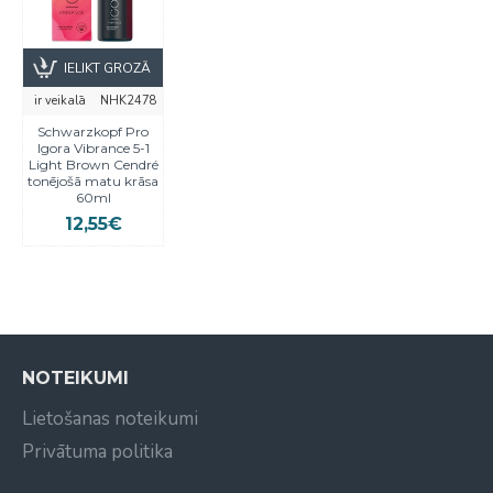
IELIKT GROZĀ
ir veikalā
NHK2478
Schwarzkopf Pro
Igora Vibrance 5-1
Light Brown Cendré
tonējošā matu krāsa
60ml
12,55€
NOTEIKUMI
Lietošanas noteikumi
Privātuma politika