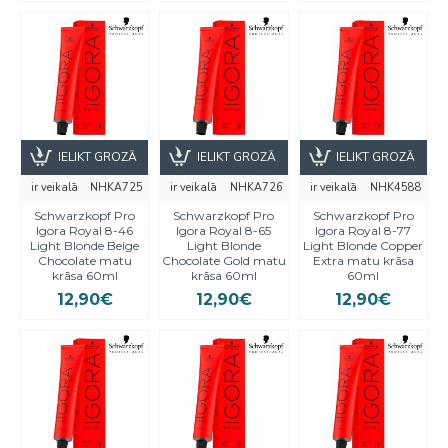
IELIKT GROZĀ
IELIKT GROZĀ
IELIKT GROZĀ
ir veikalā
NHKA725
ir veikalā
NHKA726
ir veikalā
NHK4588
Schwarzkopf Pro
Schwarzkopf Pro
Schwarzkopf Pro
Igora Royal 8-46
Igora Royal 8-65
Igora Royal 8-77
Light Blonde Beige
Light Blonde
Light Blonde Copper
Chocolate matu
Chocolate Gold matu
Extra matu krāsa
krāsa 60ml
krāsa 60ml
60ml
12,90€
12,90€
12,90€