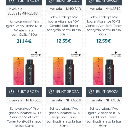
IELIKT GROZĀ
IELIKT GROZĀ
IELIKT GROZĀ
ir veikalā
ir veikalā
NHK4813
ir veikalā
NHKA812
BL06213-NHK2563
Schwarzkopf Pro
Schwarzkopf Pro
Igora Vibrance 10-1
Igora Vibrance 10-12
Schwarzkopf Pro
Cendré Soft Toner
Cendré Ash Soft Toner
Igora Vario Blond Plus
tonējošā matu krāsa
tonējošā matu krāsa
White matu
60ml
60ml
balinātājs 450g
12,55€
12,55€
31,14€
IELIKT GROZĀ
IELIKT GROZĀ
IELIKT GROZĀ
ir veikalā
NHK4811
ir veikalā
NHKA810
ir veikalā
NHK4809
Schwarzkopf Pro
Schwarzkopf Pro
Schwarzkopf Pro
Igora Vibrance 10-19
Igora Vibrance 10-4
Igora Vibrance 10-5
Cendré Violet Soft
Beige Soft Toner
Gold Soft Toner
Toner tonējošā matu
tonējošā matu krāsa
tonējošā matu krāsa
krāsa 60ml
60ml
60ml