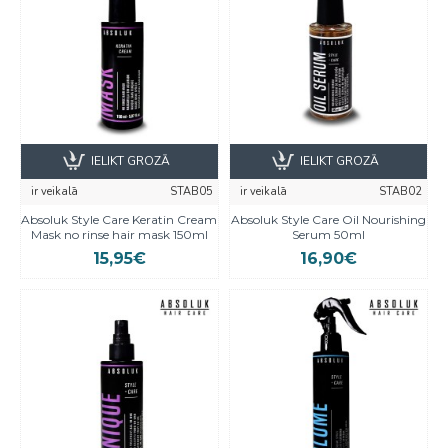
IELIKT GROZĀ
IELIKT GROZĀ
ir veikalā
STAB05
ir veikalā
STAB02
Absoluk Style Care Keratin Cream
Absoluk Style Care Oil Nourishing
Mask no rinse hair mask 150ml
Serum 50ml
15,95€
16,90€