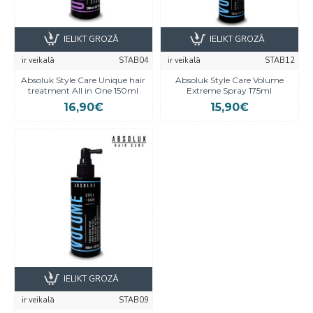
IELIKT GROZĀ
IELIKT GROZĀ
ir veikalā
STAB04
ir veikalā
STAB12
Absoluk Style Care Unique hair
Absoluk Style Care Volume
treatment All in One 150ml
Extreme Spray 175ml
16,90€
15,90€
IELIKT GROZĀ
ir veikalā
STAB09