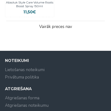
Absoluk Style Care Volume Roots
Boost Spray 150ml
11,50€
Vairāk preces nav
NOTEIKUMI
Lietošanas noteikumi
Privātuma politika
ATGRIEŠANA
Atgriešanas forma
Atgriešanas noteikumu