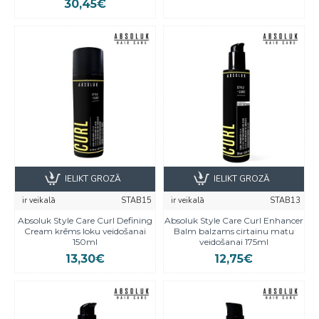
30,45€
IELIKT GROZĀ
IELIKT GROZĀ
ir veikalā
STAB15
ir veikalā
STAB13
Absoluk Style Care Curl Defining
Absoluk Style Care Curl Enhancer
Cream krēms loku veidošanai
Balm balzams cirtainu matu
150ml
veidošanai 175ml
13,30€
12,75€