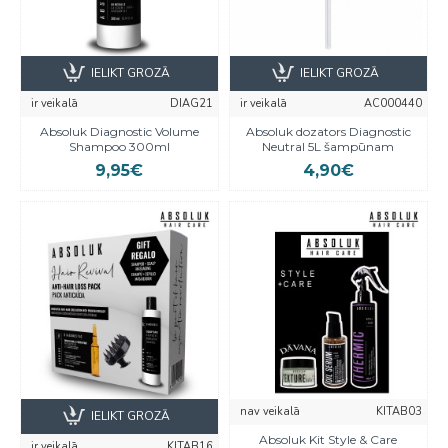
IELIKT GROZĀ
IELIKT GROZĀ
ir veikalā
DIAG21
ir veikalā
AC000440
Absoluk Diagnostic Volume
Absoluk dozators Diagnostic
Shampoo 300ml
Neutral 5L šampūnam
9,95€
4,90€
nav veikalā
KITAB03
IELIKT GROZĀ
Absoluk Kit Style & Care
ir veikalā
KITAB16