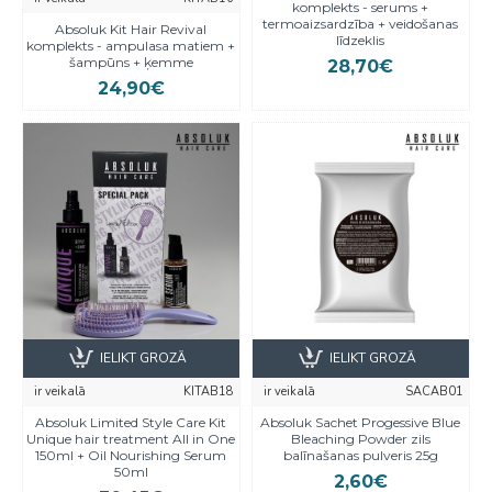
komplekts - serums +
termoaizsardzība + veidošanas
Absoluk Kit Hair Revival
līdzeklis
komplekts - ampulasа matiem +
šampūns + ķemme
28,70€
24,90€
IELIKT GROZĀ
IELIKT GROZĀ
ir veikalā
KITAB18
ir veikalā
SACAB01
Absoluk Limited Style Care Kit
Absoluk Sachet Progessive Blue
Unique hair treatment All in One
Bleaching Powder zils
150ml + Oil Nourishing Serum
balīnašanas pulveris 25g
50ml
2,60€