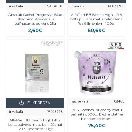
ir veikalā
SACAB01
ir veikalā
PF023700
Absoluk Sachet Progessive Blue
AlfaParf BB Bleach High Lift 9
Bleaching Powder zils
balts pulveris matu balināšanai
balīnašanas pulveris 25g
līdz 9 līmeņiem 400gr
2,60€
50,69€
nav veikalā
08465
IELIKT GROZĀ
BES Decobes Blueberry matu
ir veikalā
PF023698
balinātājs 500g. Ekstra platīna
blondam efektam.
AlfaParf BB Bleach High Lift 9
balts pulveris matu balināšanai
25,40€
līdz 9 līmeņiem 50gr