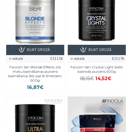
IELIKT GROZĀ
IELIKT GROZĀ
ir veikalā
E21136
ir veikalā
E21178
Farcom Seri Blonde Effects zils
Farcom Seri Crystal Light balts
matu balināšanas pulveris
balinošs pulveris 500g
balināšanai līdz pat 8 līmeņiem
18,15€
14,52€
500g
16,87€