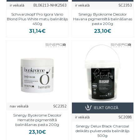
ir veikalā
BL06213-NHK2563
ir veikalā
SC2353
Schwarzkopf Pro Igora Vario
Sinergy Byokrome Decolor
Blond Plus White matu balinātājs
Havana pigmentētā balināšanas
450g
pasta 200g
31,14€
23,10€
nav veikalā
SC2352
IELIKT GROZĀ
Sinergy Byokrome Decolor
ir veikalā
SC2098
Hematite pigmentētā
balināšanas pasta 200g
Sinergy Delux Black Charcoal
delikāts pulverveida balinātājs
23,10€
500g