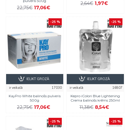
pulveris 500g
2,64€
1,97€
22,75€
17,06€
-25 %
-25 %
IELIKT GROZĀ
IELIKT GROZĀ
ir veikalā
17030
ir veikalā
16807
KayPro White balinošs pulveris
Kepro iColori Blue Lightening
500g
Crema balinošs krēms 250ml
22,75€
17,06€
11,38€
8,54€
-25 %
-25 %