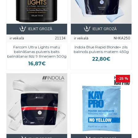
IELIKT GROZĀ
IELIKT GROZĀ
ir veikalā
21134
ir veikalā
NHKA250
Farcom Ultra Lights matu
Indola Blue Rapid Blonde+ zils
balināšanas pulveris balts
balinošs pulveris matiem 450g
balināšanai līdz 9 līmeņiem 500g
22,80€
16,87€
-25 %