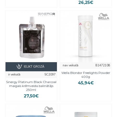
26,25€
nav veikalā
81472108
IELIKT GROZĀ
Wella Blondor Freelights Powder
ir veikalā
SC2097
400g
Sinergy Platinum Black Charcoal
45,94€
maigais krēmveida balinātājs
250ml
27,50€