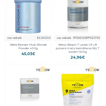
nav veikalā
81163210
nav veikalā
PF018320/PF023703
Wella Blondor Multi Blonde
Yellow Bleach 7 Levels Of Lift
Powder 400g
pulveris matu balināšanai līdz 7
toņiem 500g
45,03€
24,96€