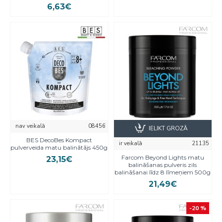
6,63€
nav veikalā
08456
IELIKT GROZĀ
BES DecoBes Kompact
ir veikalā
21135
pulverveida matu balinātājs 450g
Farcom Beyond Lights matu
23,15€
balināšanas pulveris zils
balināšanai līdz 8 līmeņiem 500g
21,49€
-20 %