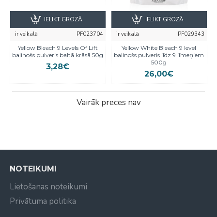
IELIKT GROZĀ
IELIKT GROZĀ
ir veikalā
PF023704
ir veikalā
PF029343
Yellow Bleach 9 Levels Of Lift
Yellow White Bleach 9 level
balinošs pulveris baltā krāsā 50g
balinošs pulveris līdz 9 līmeņiem
500g
3,28€
26,00€
Vairāk preces nav
NOTEIKUMI
Lietošanas noteikumi
Privātuma politika