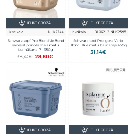
IELIKT GROZĀ
IELIKT GROZĀ
ir veikalā
NHK2744
ir veikalā
BL06212-NHK2595
Schwarzkopf Pro BlondMe Bond
Schwarzkopf Pro Igora Vario
saites stiprinošs māls matu
Blond Blue matu balinātājs 450g
balināšanai 7+ 350g
31,14€
38,40€
28,80€
IELIKT GROZĀ
IELIKT GROZĀ