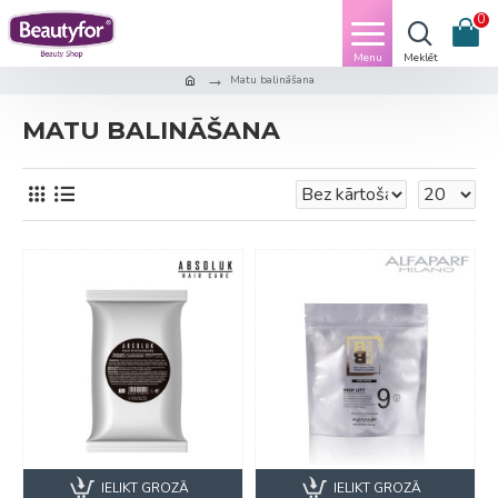
0
Matu balināšana
MATU BALINĀŠANA
IELIKT GROZĀ
IELIKT GROZĀ