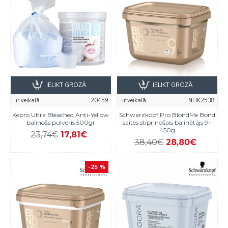
IELIKT GROZĀ
IELIKT GROZĀ
ir veikalā
20459
ir veikalā
NHK2538
Kepro Ultra Bleached Anti-Yellow
Schwarzkopf Pro BlondMe Bond
balinošs pulveris 500gr
saites stiprinošais balinātājs 9+
450g
23,74€
17,81€
38,40€
28,80€
-25 %