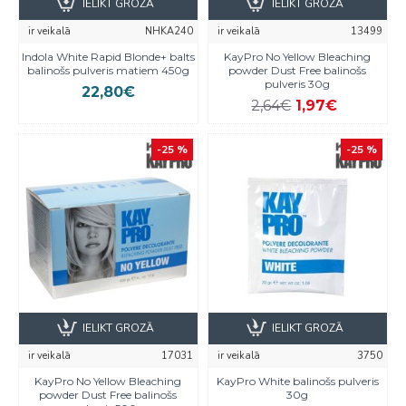
IELIKT GROZĀ
IELIKT GROZĀ
ir veikalā
NHKA240
ir veikalā
13499
Indola White Rapid Blonde+ balts
KayPro No Yellow Bleaching
balinošs pulveris matiem 450g
powder Dust Free balinošs
pulveris 30g
22,80€
2,64€
1,97€
-25 %
-25 %
IELIKT GROZĀ
IELIKT GROZĀ
ir veikalā
17031
ir veikalā
3750
KayPro No Yellow Bleaching
KayPro White balinošs pulveris
powder Dust Free balinošs
30g