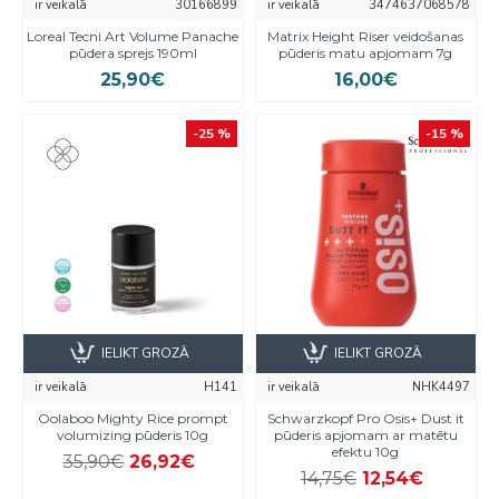
ir veikalā
30166899
ir veikalā
3474637068578
Loreal Tecni Art Volume Panache
Matrix Height Riser veidošanas
pūdera sprejs 190ml
pūderis matu apjomam 7g
25,90€
16,00€
-25 %
-15 %
IELIKT GROZĀ
IELIKT GROZĀ
ir veikalā
H141
ir veikalā
NHK4497
Oolaboo Mighty Rice prompt
Schwarzkopf Pro Osis+ Dust it
volumizing pūderis 10g
pūderis apjomam ar matētu
efektu 10g
35,90€
26,92€
14,75€
12,54€