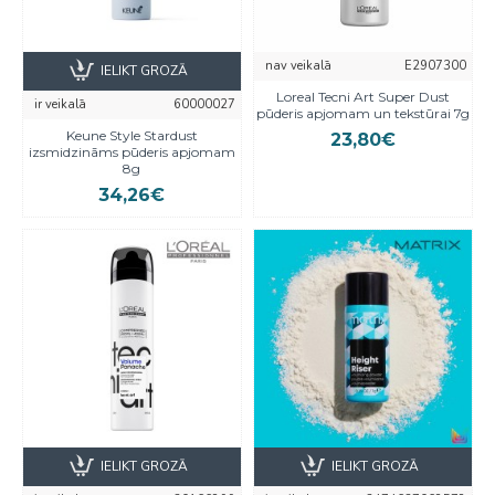
nav veikalā
E2907300
IELIKT GROZĀ
Loreal Tecni Art Super Dust
ir veikalā
60000027
pūderis apjomam un tekstūrai 7g
Keune Style Stardust
23,80€
izsmidzināms pūderis apjomam
8g
34,26€
IELIKT GROZĀ
IELIKT GROZĀ