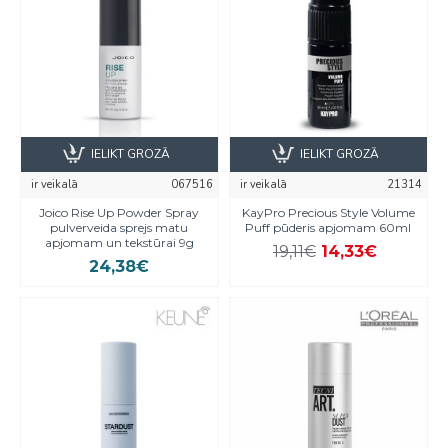
IELIKT GROZĀ
IELIKT GROZĀ
ir veikalā
067516
ir veikalā
21314
Joico Rise Up Powder Spray
KayPro Precious Style Volume
pulverveida sprejs matu
Puff pūderis apjomam 60ml
apjomam un tekstūrai 9g
19,11€
14,33€
24,38€