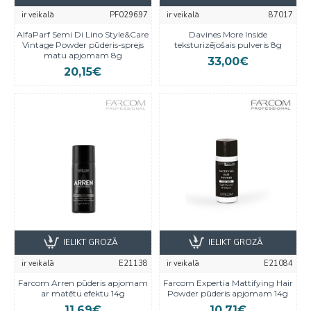
ir veikalā
PF029697
ir veikalā
87017
AlfaParf Semi Di Lino Style&Care
Davines More Inside
Vintage Powder pūderis-sprejs
teksturizējošais pulveris 8g
matu apjomam 8g
33,00€
20,15€
IELIKT GROZĀ
IELIKT GROZĀ
ir veikalā
E21138
ir veikalā
E21084
Farcom Arren pūderis apjomam
Farcom Expertia Mattifying Hair
ar matētu efektu 14g
Powder pūderis apjomam 14g
11,69€
10,71€