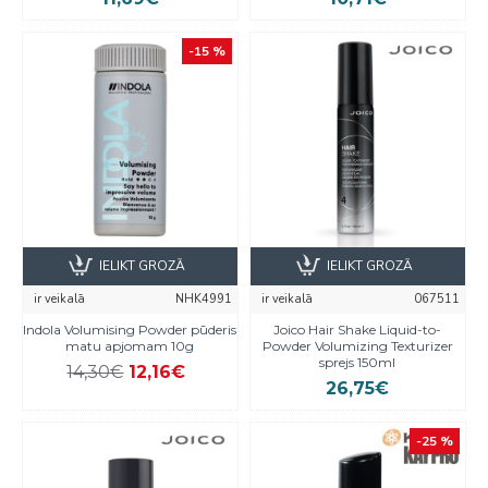
-15 %
IELIKT GROZĀ
IELIKT GROZĀ
ir veikalā
NHK4991
ir veikalā
067511
Indola Volumising Powder pūderis
Joico Hair Shake Liquid-to-
matu apjomam 10g
Powder Volumizing Texturizer
sprejs 150ml
14,30€
12,16€
26,75€
-25 %