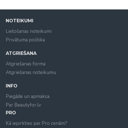
NOTEIKUMI
Lietošanas noteikumi
Privātuma politika
ATGRIEŠANA
Atgriešanas forma
Atgriešanas noteikumu
INFO
Piegāde un apmaksa
Par Beautyfor.lv
PRO
Kā iepirkties par Pro cenām?