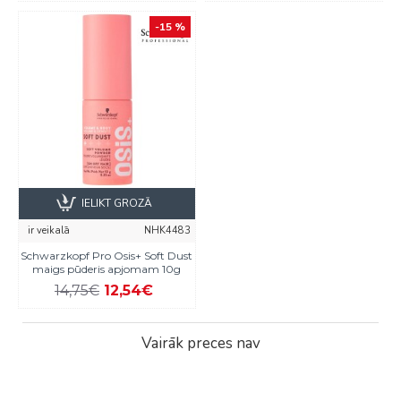
-15 %
IELIKT GROZĀ
ir veikalā
NHK4483
Schwarzkopf Pro Osis+ Soft Dust
maigs pūderis apjomam 10g
14,75€
12,54€
Vairāk preces nav