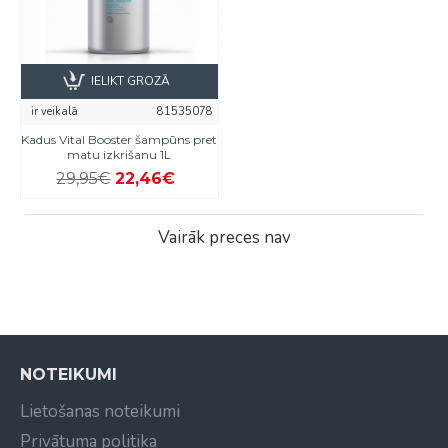
IELIKT GROZĀ
ir veikalā
81535078
Kadus Vital Booster šampūns pret
matu izkrišanu 1L
29,95€
22,46€
Vairāk preces nav
NOTEIKUMI
Lietošanas noteikumi
Privātuma politika