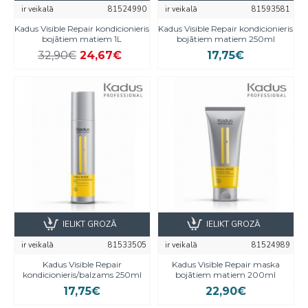
ir veikalā
81524990
ir veikalā
81593581
Kadus Visible Repair kondicionieris
Kadus Visible Repair kondicionieris
bojātiem matiem 1L
bojātiem matiem 250ml
32,90€
24,67€
17,75€
IELIKT GROZĀ
IELIKT GROZĀ
ir veikalā
81533505
ir veikalā
81524989
Kadus Visible Repair
Kadus Visible Repair maska
kondicionieris/balzams 250ml
bojātiem matiem 200ml
17,75€
22,90€