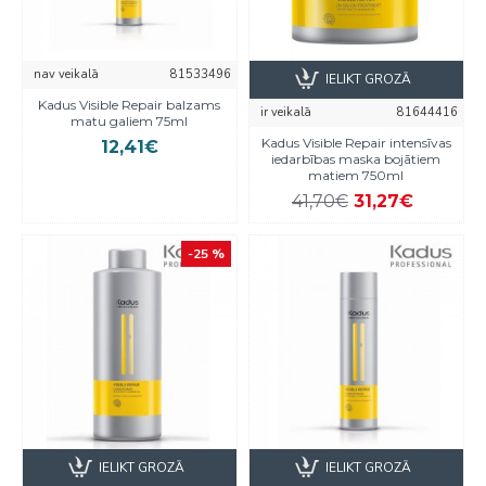
nav veikalā
81533496
IELIKT GROZĀ
Kadus Visible Repair balzams
ir veikalā
81644416
matu galiem 75ml
Kadus Visible Repair intensīvas
12,41€
iedarbības maska bojātiem
matiem 750ml
41,70€
31,27€
-25 %
IELIKT GROZĀ
IELIKT GROZĀ