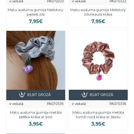
ir veikalā
PA070333
ir veikalā
PA070332
Matu auduma gumija Mellotory
Matu auduma gumija Mellotory
pastels zils
ziloņkaula krāsa
7,95€
7,95€
IELIKT GROZĀ
IELIKT GROZĀ
ir veikalā
PA070335
ir veikalā
PA070336
Matu auduma gumija metāla
Matu auduma gumija metāla
pelēka krāsa ar ķirsi
tumši rozā krāsa ar ābolu
3,95€
3,95€