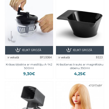
IELIKT GROZĀ
IELIKT GROZĀ
ir veikalā
BF10064
ir veikalā
9323
Krāsas bļodiņa ar maisītāju A-142
Krāsošanas trauks ar magnētisku
500ml
dibenu 350ml
9,30€
4,25€