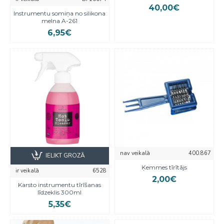
40,00€
Instrumentu somiņa no silikona
melna A-261
6,95€
nav veikalā
400.867
IELIKT GROZĀ
Ķemmes tīrītājs
ir veikalā
6528
2,00€
Karsto instrumentu tīrīšanas
līdzeklis 300ml
5,35€