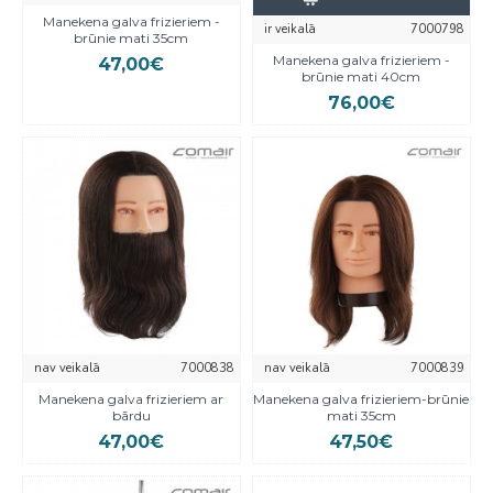
Manekena galva frizieriem -
ir veikalā
7000798
brūnie mati 35cm
Manekena galva frizieriem -
47,00€
brūnie mati 40cm
76,00€
nav veikalā
7000838
nav veikalā
7000839
Manekena galva frizieriem ar
Manekena galva frizieriem-brūnie
bārdu
mati 35cm
47,00€
47,50€