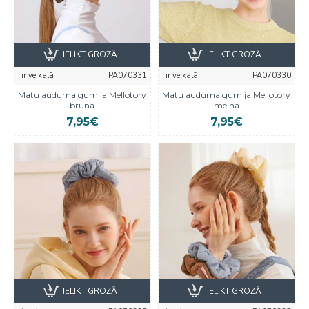
IELIKT GROZĀ
IELIKT GROZĀ
ir veikalā
PA070331
ir veikalā
PA070330
Matu auduma gumija Mellotory
Matu auduma gumija Mellotory
brūna
melna
7,95€
7,95€
IELIKT GROZĀ
IELIKT GROZĀ