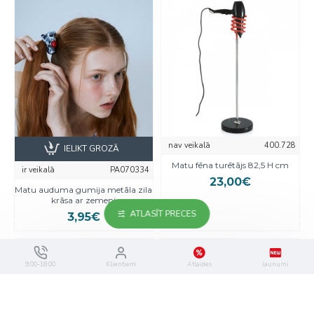
nav veikalā
400.728
IELIKT GROZĀ
Matu fēna turētājs 82,5 H cm
ir veikalā
PA070334
23,00€
Matu auduma gumija metāla zila
krāsa ar zemeni
ATLASĪT PRECES
3,95€
9:00-18:00
Klientiem
Atlaides
Jaunumi