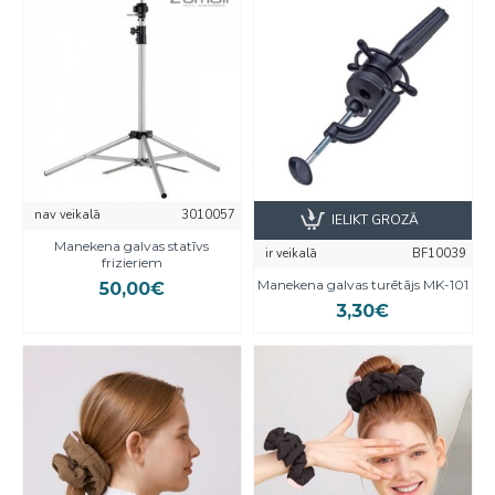
nav veikalā
3010057
IELIKT GROZĀ
Manekena galvas statīvs
ir veikalā
BF10039
frizieriem
Manekena galvas turētājs MK-101
50,00€
3,30€