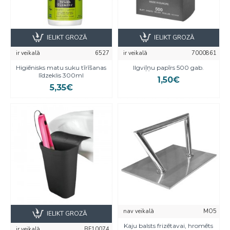
IELIKT GROZĀ
IELIKT GROZĀ
ir veikalā
6527
ir veikalā
7000861
Higiēnisks matu suku tīrīšanas
Ilgviļņu papīrs 500 gab.
līdzeklis 300ml
1,50€
5,35€
nav veikalā
MO5
IELIKT GROZĀ
Kaju balsts frizētavai, hromēts
ir veikalā
BF10074