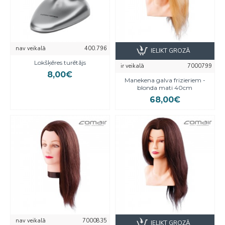
nav veikalā
400.796
IELIKT GROZĀ
Lokšķēres turētājs
ir veikalā
7000799
8,00€
Manekena galva frizieriem -
blonda mati 40cm
68,00€
nav veikalā
7000835
IELIKT GROZĀ