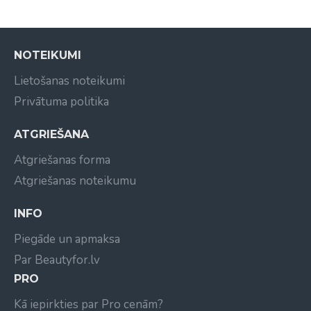
noskalojiet ar lielu daudzumu ūdens.
NOTEIKUMI
Lietošanas noteikumi
Privātuma politika
ATGRIEŠANA
Atgriešanas forma
Atgriešanas noteikumu
INFO
Piegāde un apmaksa
Par Beautyfor.lv
PRO
Kā iepirkties par Pro cenām?