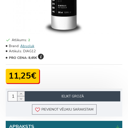
Atlikums:
2
Brand:
Absoluk
Artikuls:
DIAG12
PRO CENA:
8,65€
11,25€
IELIKT GROZĀ
PIEVIENOT VĒLMJU SARAKSTAM
APRAKSTS