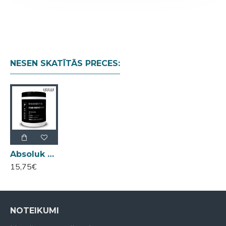
NESEN SKATĪTĀS PRECES:
Absoluk Diagnostic Color Protect matu maska krāsotiem matiem 1000ml
15,75€
NOTEIKUMI