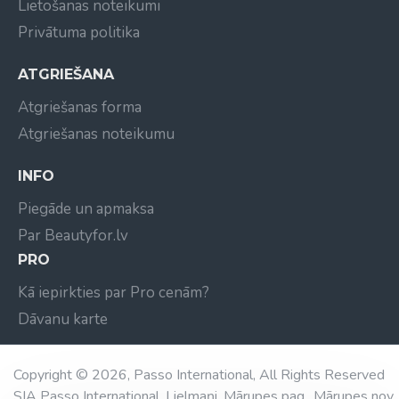
Lietošanas noteikumi
Privātuma politika
ATGRIEŠANA
Atgriešanas forma
Atgriešanas noteikumu
INFO
Piegāde un apmaksa
Par Beautyfor.lv
PRO
Kā iepirkties par Pro cenām?
Dāvanu karte
Copyright © 2026, Passo International, All Rights Reserved
SIA Passo International, Lielmaņi, Mārupes pag., Mārupes nov.,