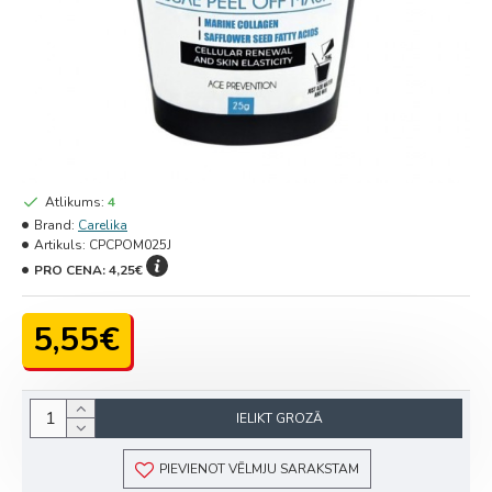
Atlikums:
4
Brand:
Carelika
Artikuls:
CPCPOM025J
PRO CENA:
4,25€
5,55€
IELIKT GROZĀ
PIEVIENOT VĒLMJU SARAKSTAM