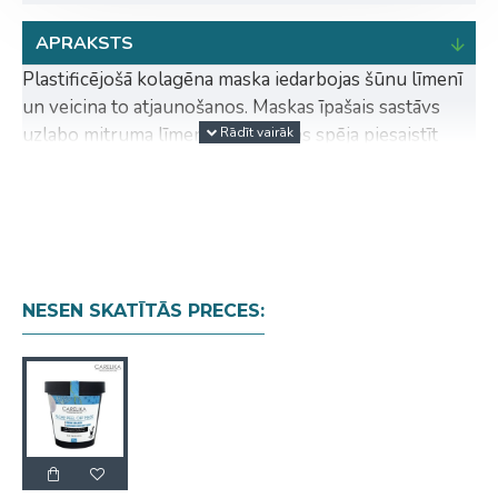
APRAKSTS
Plastificējošā kolagēna maska iedarbojas šūnu līmenī
un veicina to atjaunošanos. Maskas īpašais sastāvs
uzlabo mitruma līmeni ādā. Maskas spēja piesaistīt
ūdeni nozīmīgi uzlabo ādas elastību un mazina
grumbiņu veidošanos. Šī maska atjauno epidermu un
ūdens līdzsvaru ādā, novēršot novecošanās pazīmes.
AKTĪVĀS SASTĀVDAĻAS
MENTOLS.
Nomierinošs un atvēsinošs.
NESEN SKATĪTĀS PRECES:
Samazina tauku dziedzeru darbību, palīdz
mazināt sāpīgas reakcijas, mazina iekaisumu,
pazemina vietējo temperatūru, veicina asins
aizplūšanu, atvieglo drenāžu, cirkulāciju un
muskuļu relaksāciju. Mazina iekaisumu, stimulē
asins un limfas plūsmu, relaksē muskuļus.