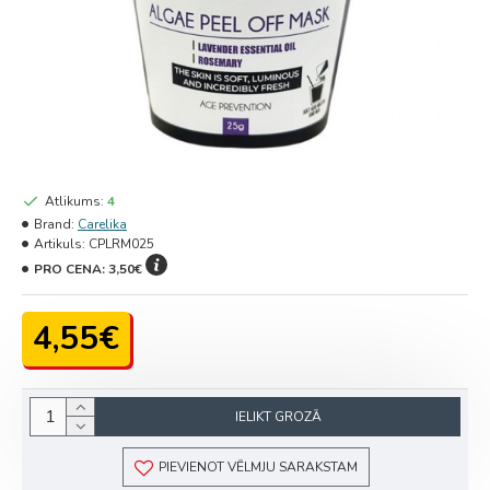
Atlikums:
4
Brand:
Carelika
Artikuls:
CPLRM025
PRO CENA:
3,50€
4,55€
IELIKT GROZĀ
PIEVIENOT VĒLMJU SARAKSTAM