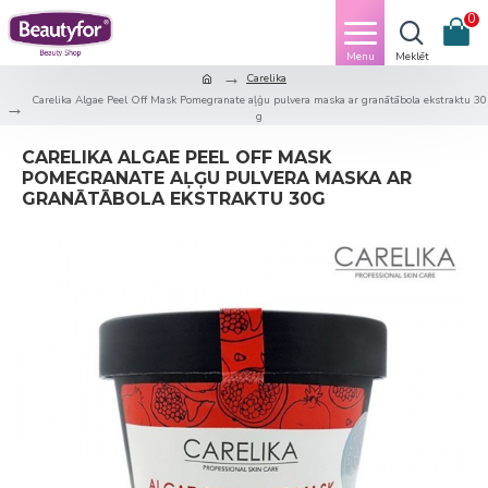
0
Carelika
Carelika Algae Peel Off Mask Pomegranate aļģu pulvera maska ar granātābola ekstraktu 30
g
CARELIKA ALGAE PEEL OFF MASK
POMEGRANATE AĻĢU PULVERA MASKA AR
GRANĀTĀBOLA EKSTRAKTU 30G