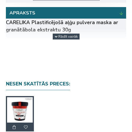
APRAKSTS
CARELIKA Plastificējošā aļģu pulvera maska ar
granātābola ekstraktu 30g
Maska bagātināta ar ļoti efektīvām sastāvdaļām, kas
iekļautas nobriedušas atoniskas ādas kopšanas
līdzekļos. Lieliski baro, mitrina, izlīdzina grumbas un
piešķir noturīgu liftinga efektu.
Granātābolu ekstrakts satur nepiesātinātās
taukskābes, vitamīnus (A, C, B6, B12, E),
NESEN SKATĪTĀS PRECES:
minerālvielas (kalciju, dzelzi, jodu, magniju utt.),
kas mitrina, mīkstina un padara ādu elastīgu.
Granātābolā esošie polifenoli saista brīvos
radikāļus, novēršot priekšlaicīgu ādas
novecošanos, kas padara granātābolu efektīvu
cīņā pret grumbām.