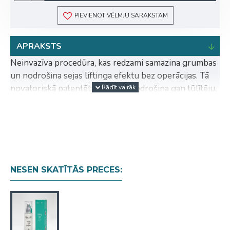
PIEVIENOT VĒLMJU SARAKSTAM
APRAKSTS
Neinvazīva procedūra, kas redzami samazina grumbas
un nodrošina sejas liftinga efektu bez operācijas. Tā
novatoriskā patentētā formula nodrošina gan tūlītēju,
gan ilgtermiņa ieguvumu, aizsargājot ādas šūnas no
oksidatīvā stresa. Tas arī stimulē kolagēna ražošanu
un garantē labākus rezultātus pēc katras lietošanas
reizes. To var lietot arī visas dienas garumā, lai
piešķirtu sejas krāsai mirdzumu un vitalitāti.
NESEN SKATĪTĀS PRECES:
Lietošana:
Izdaliet nelielu produkta daudzumu uz
pirkstiem un uzklājiet uz grumbām. Rūpīgi izklājiet
liftinga želeju, līdz tas uzsūcas, un pagaidiet 8-10
minūtes, lai redzētu rezultātu.