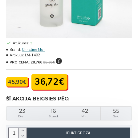
Atlikums:
3
Brand:
Christine Mor
Artikuls:
LM-1492
PRO CENA:
28,76€
35,95€
36,72€
45,90€
ŠĪ AKCIJA BEIGSIES PĒC:
23
16
42
55
Dien.
Stund.
Min.
Sek.
IELIKT GROZĀ