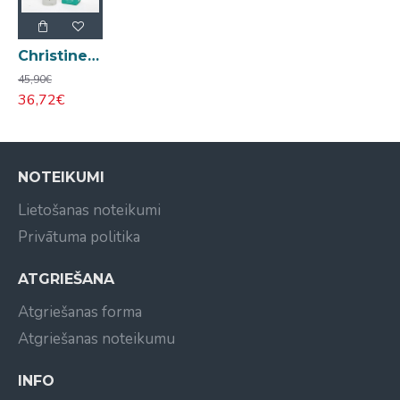
Christine Mor Lysa Mor Lifting Gel liftinga gēls jaunai ādai 30ml
45,90€
36,72€
NOTEIKUMI
Lietošanas noteikumi
Privātuma politika
ATGRIEŠANA
Atgriešanas forma
Atgriešanas noteikumu
INFO