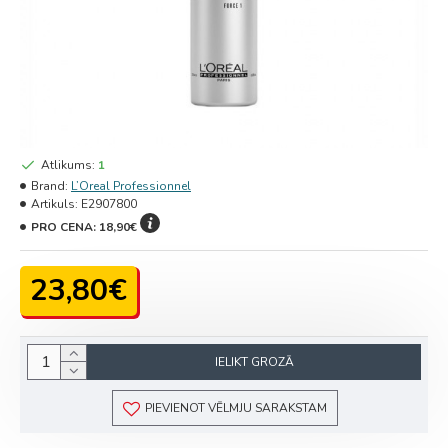
Atlikums:
1
Brand:
L’Oreal Professionnel
Artikuls:
E2907800
PRO CENA:
18,90€
23,80€
IELIKT GROZĀ
PIEVIENOT VĒLMJU SARAKSTAM