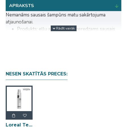
APRAKSTS
Nemanāms sausais šampūns matu sakārtojuma
atjaunošanai.
Produkts: eļļu absorbējošs neredzams sausais
šampūns, atsvaidzinošs aromāts 24 stundu
garumā.
Tēls: otrās dienas mati ar atsvaidzinātām saknēm.
Ieklāšana: labi sakratiet.Izsmidziniet uz saknēm.
Ar pirkstu galiem iemasējiet to matos un pēc tam
izķemmējiet.
NESEN SKATĪTĀS PRECES:
Loreal Tecni Art Morning After Dust sausais šampūns 200ml