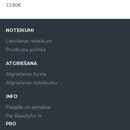
23,80€
NOTEIKUMI
Lietošanas noteikumi
Privātuma politika
ATGRIEŠANA
Atgriešanas forma
Atgriešanas noteikumu
INFO
Piegāde un apmaksa
Par Beautyfor.lv
PRO