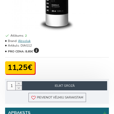
Atlikums:
2
Brand:
Absoluk
Artikuls:
DIAG12
PRO CENA:
8,65€
11,25€
IELIKT GROZĀ
PIEVIENOT VĒLMJU SARAKSTAM
APRAKSTS