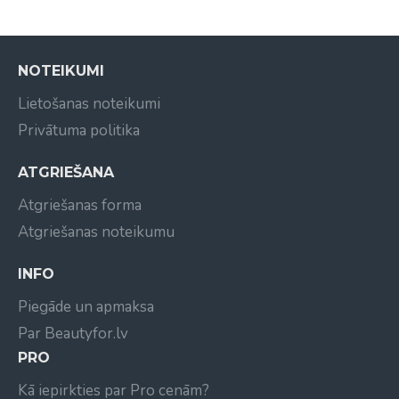
noskalojiet ar lielu daudzumu ūdens.
NOTEIKUMI
Lietošanas noteikumi
Privātuma politika
ATGRIEŠANA
Atgriešanas forma
Atgriešanas noteikumu
INFO
Piegāde un apmaksa
Par Beautyfor.lv
PRO
Kā iepirkties par Pro cenām?