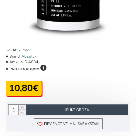
Atlikums:
1
Brand:
Absoluk
Artikuls:
DIAG34
PRO CENA:
8,65€
10,80€
IELIKT GROZĀ
PIEVIENOT VĒLMJU SARAKSTAM