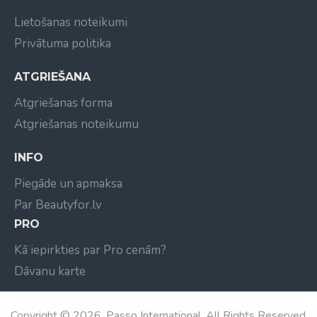
Lietošanas noteikumi
Privātuma politika
ATGRIEŠANA
Atgriešanas forma
Atgriešanas noteikumu
INFO
Piegāde un apmaksa
Par Beautyfor.lv
PRO
Kā iepirkties par Pro cenām?
Dāvanu karte
Copyright © 2026, Passo International, All Rights Reserved