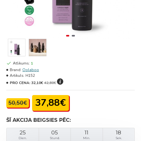
Atlikums:
1
Brand:
Oolaboo
Artikuls:
H152
PRO CENA:
32,10€
42,80€
37,88€
50,50€
ŠĪ AKCIJA BEIGSIES PĒC:
25
05
11
18
Dien.
Stund.
Min.
Sek.