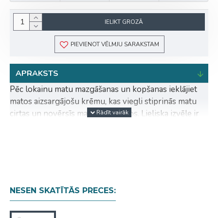
IELIKT GROZĀ
PIEVIENOT VĒLMJU SARAKSTAM
APRAKSTS
Pēc lokainu matu mazgāšanas un kopšanas ieklājiet
matos aizsargājošu krēmu, kas viegli stiprinās matu
cirtas un novērsīs matu pūkošanos. Lieliska izvēle ir
the curlicious argan defining cream.100% vegānisks,
nesatur sulfātus.
Ko tas dara?
Krēms palīdz veidot kustīgas lokas bez
"kraukšķīguma" efekta. Bagātīgu sastāvdaļu,
NESEN SKATĪTĀS PRECES:
piemēram, argana, kokosriekstu eļļas, alvejas un šī
sviesta, maisījums dziļi mitrina matus, samazina