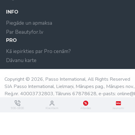
INFO
Piegāde un apmaksa
Par Beautyfor.lv
PRO
Kā iepirkties par Pro cenām?
Dāvanu karte
Copyright © 2026, Passo International, All Rights Reserved
SIA Passo International, Lielmaņi, Mārupes pag., Mārupes nov.,
Reģ.nr. 40003732803, Tālrunis 67878628, e-pasts: online@b
9:00-18:00
Klientiem
Atlaides
Jaunumi