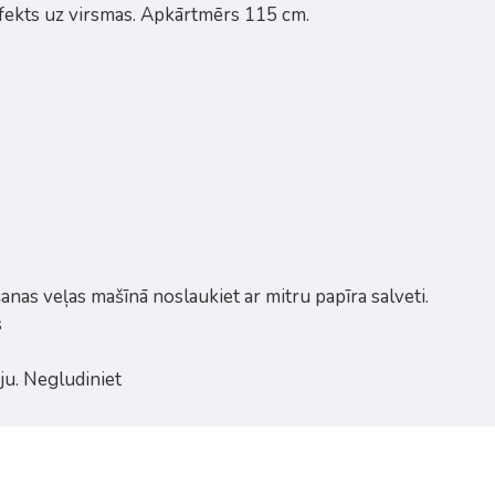
 efekts uz virsmas. Apkārtmērs 115 cm.
šanas veļas mašīnā noslaukiet ar mitru papīra salveti.
s
ju. Negludiniet