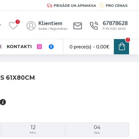
PIEGĀDE UN APMAKSA
PRO CENAS
0
Klientiem
67878628
Ienākt / Reģistrēties
P-Pk 9:00-18:00
0
0 prece(s) - 0,00€
E
KONTAKTI
S 61X80CM
12
03
Min.
Sek.