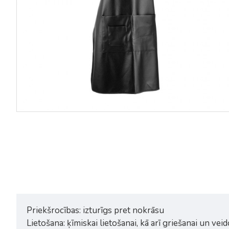
Frizieru apmetnis Pure and
Bērnu frizieru apmetnis Dog
Simple 120x140cm
Pink 95x120cm
15,50€
8,39€
10,50€
Priekšrocības: izturīgs pret nokrāsu
Lietošana: ķīmiskai lietošanai, kā arī griešanai un vei