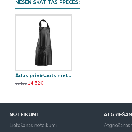
NESEN SKATĪTĀS PRECES:
Ādas priekšauts melns ādas efekts 61x80cm
14,52€
18,15€
NOTEIKUMI
ATGRIEŠA
Lietošanas noteikumi
Atgriešanas