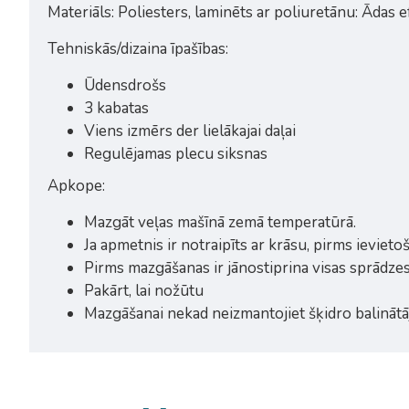
Materiāls: Poliesters, laminēts ar poliuretānu: Ādas
Tehniskās/dizaina īpašības:
Ūdensdrošs
3 kabatas
Viens izmērs der lielākajai daļai
Regulējamas plecu siksnas
Apkope:
Mazgāt veļas mašīnā zemā temperatūrā.
Ja apmetnis ir notraipīts ar krāsu, pirms ievieto
Pirms mazgāšanas ir jānostiprina visas sprādze
Pakārt, lai nožūtu
Mazgāšanai nekad neizmantojiet šķidro balinātā