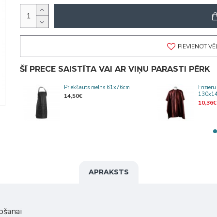
PIEVIENOT V
ŠĪ PRECE SAISTĪTA VAI AR VIŅU PARASTI PĒRK
gy
Priekšauts melns 61x76cm
Frizier
130x1
14,50€
10,36€
APRAKSTS
došanai