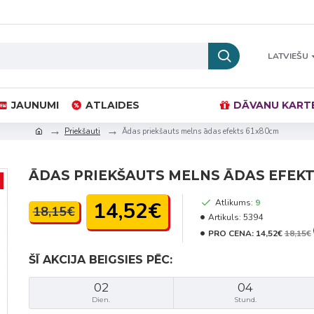
LATVIEŠU
JAUNUMI
ATLAIDES
DĀVANU KART
Priekšauti
Ādas priekšauts melns ādas efekts 61x80cm
ĀDAS PRIEKŠAUTS MELNS ĀDAS EFEKT
14,52€
Atlikums:
9
18,15€
Artikuls:
5394
PRO CENA:
14,52€
18,15€
ŠĪ AKCIJA BEIGSIES PĒC:
02
04
Dien.
Stund.